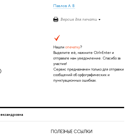
Павлов А. В.
Версия для печати
Нашли
опечатку
?
Выделите её, нажмите Ctrl+Enter и
отправьте нам уведомление. Спасибо за
участие!
Сервис предназначен только для отправки
)
сообщений об орфографических и
пунктуационных ошибках.
лександровна
ПОЛЕЗНЫЕ ССЫЛКИ