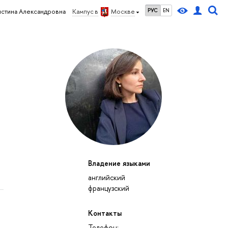
РУС
EN
истина Александровна
Кампус в
Москве
Владение языками
английский
французский
Контакты
Телефон: