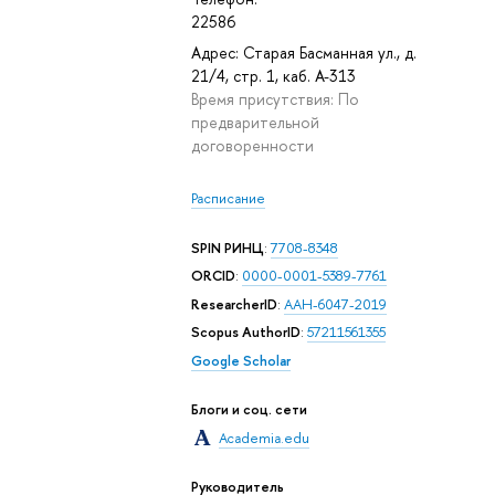
22586
Адрес: Старая Басманная ул., д.
21/4, стр. 1, каб. А-313
Время присутствия: По
предварительной
договоренности
Расписание
SPIN РИНЦ
:
7708-8348
ORCID
:
0000-0001-5389-7761
ResearcherID
:
AAH-6047-2019
Scopus AuthorID
:
57211561355
Google Scholar
Блоги и соц. сети
Academia.edu
Руководитель