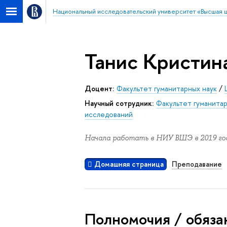
Национальный исследовательский университет «Высшая 
Танис Кристин
Доцент:
Факультет гуманитарных наук
/
Научный сотрудник:
Факультет гуманитар
исследований
Начала работать в НИУ ВШЭ в 2019 год
Домашняя страница
Преподавание
Полномочия / обяза