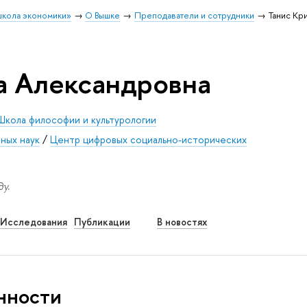
школа экономики»
О Вышке
Преподаватели и сотрудники
Танис Кр
а Александровна
Школа философии и культурологии
ных наук
/
Центр цифровых социально-исторических
у.
Исследования
Публикации
В новостях
нности