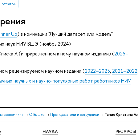
нотеатры
рения
unner Up
) в номинации "Лучший датасет или модель"
ых наук НИУ ВШЭ (ноябрь 2024)
писка А (и приравненном к нему научном издании) (
2025–
ном рецензируемом научном издании (
2022–2023
,
2021–2022
ычных научных и научно-популярных работ работников НИУ
ла экономики»
→
О Вышке
→
Преподаватели и сотрудники
→
Танис Кристина А
Е
НАУКА
РЕСУРСЫ