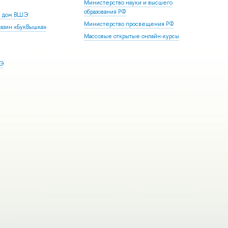
Министерство науки и высшего
образования РФ
й дом ВШЭ
Министерство просвещения РФ
азин «БукВышка»
Массовые открытые онлайн-курсы
ШЭ