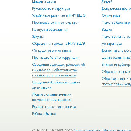
Цифры и факты
Лицей
Руководство и структура
Довузовская подго
Устойчивое развитие в НИУ ВШЭ
Олимпиады
Преподаватели и сотрудники
Прием в бакалавр
Корпуса и общежития
Вышка+
Закупки
Прием в магистра
Обращения граждан в НИУ ВШЭ
Аспирантура
Фонд целевого капитала
Дополнительное о
Противодействие коррупции
Центр развития к
Сведения о доходах, расходах, об
Бизнес-инкубато
имуществе и обязательствах
Образовательные 
имущественного характера
Обратная связь и 
Сведения об образовательной
получателями усл
организации
Людям с ограниченными
возможностями здоровья
Единая платежная страница
Работа в Вышке
© НИУ ВШЭ 1993–2026
Адреса и контакты
Условия использ