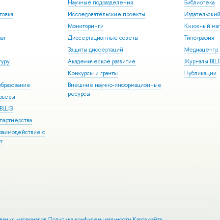
Научные подразделения
Библиотека
товка
Исследовательские проекты
Издательски
Мониторинги
Книжный маг
иат
Диссертационные советы
Типография
Защиты диссертаций
Медиацентр
туру
Академическое развитие
Журналы В
Конкурсы и гранты
Публикации
бразование
Внешние научно-информационные
ресурсы
арьеры
р ВШЭ
партнерства
взаимодействие с
уг
ования материалов
Политика конфиденциальности
Карта сайта