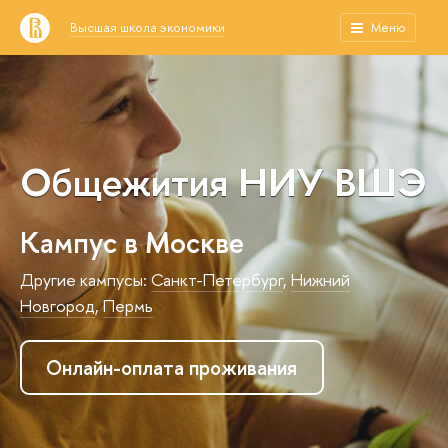
Высшая школа экономики
Меню
Общежития НИУ ВШЭ
Кампус в Москве
Другие кампусы:
Санкт-Петербург
,
Нижний
Новгород
,
Пермь
Онлайн-оплата проживания