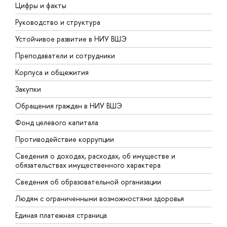
Цифры и факты
Л
Руководство и структура
Д
Устойчивое развитие в НИУ ВШЭ
О
Преподаватели и сотрудники
П
Корпуса и общежития
В
Закупки
П
Обращения граждан в НИУ ВШЭ
А
Фонд целевого капитала
Д
Противодействие коррупции
Ц
Сведения о доходах, расходах, об имуществе и
Б
обязательствах имущественного характера
О
Сведения об образовательной организации
О
Людям с ограниченными возможностями здоровья
Единая платежная страница