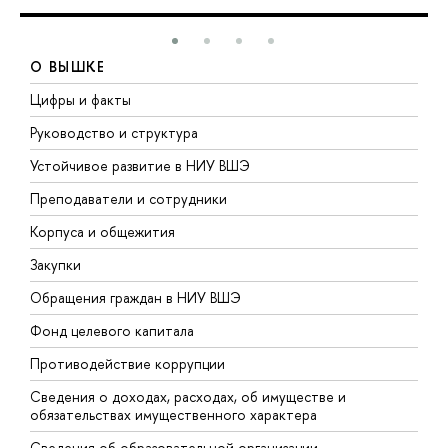
О ВЫШКЕ
Цифры и факты
Л
Руководство и структура
Д
Устойчивое развитие в НИУ ВШЭ
О
Преподаватели и сотрудники
П
Корпуса и общежития
В
Закупки
П
Обращения граждан в НИУ ВШЭ
А
Фонд целевого капитала
Д
Противодействие коррупции
Ц
Сведения о доходах, расходах, об имуществе и
Б
обязательствах имущественного характера
О
Сведения об образовательной организации