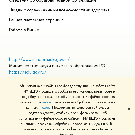
О
Людям с ограниченными возможностями здоровья
Единая платежная страница
Работа в Вышке
http://www.minobrnauki.gov.ru/
Министерство науки и высшего образования РФ
https://edu.gov.ru/
Министерство просвещения РФ
https://elearning.hse.ru/mooc
Мы используем файлы cookies для улучшения работы сайта
Массовые открытые онлайн-курсы
НИУ ВШЭ и большего удобства его использования. Более
подробную информацию об использовании файлов cookies
можно найти
здесь
, наши правила обработки персональных
данных –
здесь
. Продолжая пользоваться сайтом, вы
✖
© НИУ ВШЭ 1993–2026
Адреса и контакты
Условия
подтверждаете, что были проинформированы об
использования материалов
Политика конфиденциальности
Карта
использовании файлов cookies сайтом НИУ ВШЭ и согласны
сайта
с нашими правилами обработки персональных данных. Вы
Шрифты HSE Sans и HSE Slab разработаны в
Школе дизайна НИУ
можете отключить файлы cookies в настройках Вашего
ВШЭ
браузера.