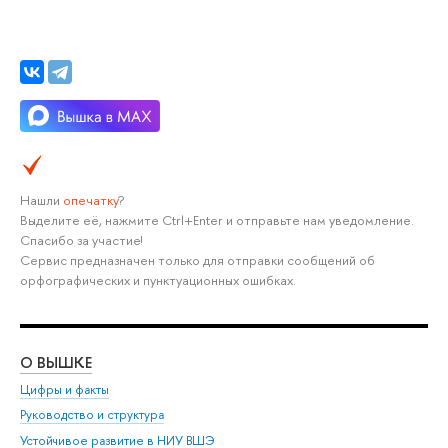
Нашли
опечатку
?
Выделите её, нажмите Ctrl+Enter и отправьте нам уведомление.
Спасибо за участие!
Сервис предназначен только для отправки сообщений об
орфографических и пунктуационных ошибках.
О ВЫШКЕ
ОБ
Цифры и факты
Ли
Руководство и структура
Дов
Устойчивое развитие в НИУ ВШЭ
Ол