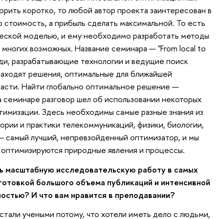
орить коротко, то любой автор проекта заинтересован в
о стоимость, а прибыль сделать максимальной. То есть
ческой моделью, и ему необходимо разработать методы
 многих возможных. Название семинара — "From local to
люди, разрабатывающие технологии и ведущие поиск
 находят решения, оптимальные для ближайшей
бласти. Найти глобально оптимальное решение —
На семинаре разговор шел об использовании некоторых
тимизации. Здесь необходимы самые разные знания из
еории и практики телекоммуникаций, физики, биологии,
— самый лучший, непревзойденный оптимизатор, и мы
у оптимизируются природные явления и процессы.
ь масштабную исследовательскую работу в самых
дготовкой большого объема публикаций и интенсивной
остью? И что вам нравится в преподавании?
стали учеными потому, что хотели иметь дело с людьми,