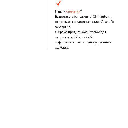
Нашли
опечатку
?
Выделите её, нажмите Ctrl+Enter и
отправьте нам уведомление. Спасибо
за участие!
Сервис предназначен только для
отправки сообщений об
орфографических и пунктуационных
ошибках.