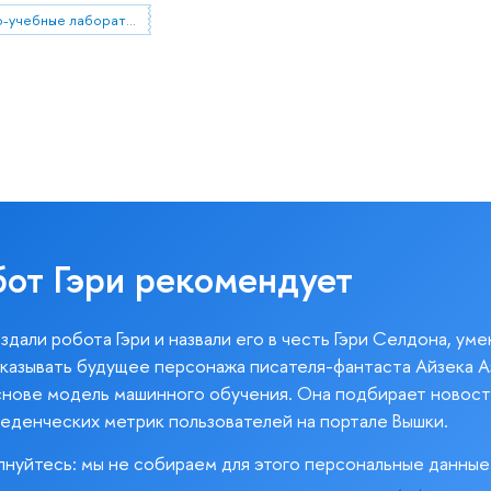
научно-учебные лаборатории НИУ ВШЭ
бот Гэри рекомендует
здали робота Гэри и назвали его в честь Гэри Селдона, ум
казывать будущее персонажа писателя-фантаста Айзека А
снове модель машинного обучения. Она подбирает новост
веденческих метрик пользователей на портале Вышки.
лнуйтесь: мы не собираем для этого персональные данные