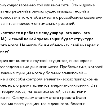
ому существованию той или иной сети. Эти и другие
ватных решений в рамках существующих теорий и
тересован в том, чтобы вместе с российскими коллегами
и заняться поиском оптимальных решений.
частвуете в работе международного научного
(США), и темой вашей презентации будет структура
го мозга. Не могли бы вы объяснить свой интерес к
тике?
дних лет вместе с группой студентов, инженеров и
исследованиями динамики мозга. Проблематика, которой
зучение функций мозга у больных эпилепсией —
ние и способы контроля эпилептических припадков на
оэнцефалограмм пациентов американских клиник. Эта
 теории хаоса, математики сетей, статистики и
вания. Следующим этапом этого проекта будет
ования мозга у пациентов с диагнозом болезни