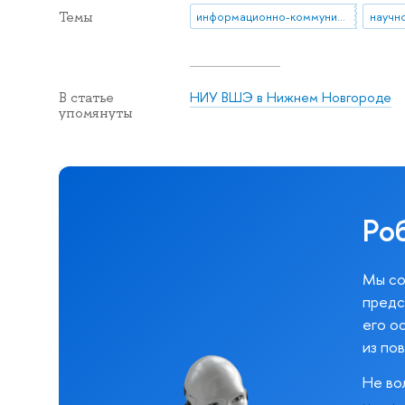
Темы
информационно-коммуникационные технологии
НИУ ВШЭ в Нижнем Новгороде
В статье
упомянуты
Ро
Мы со
предс
его о
из по
Не во