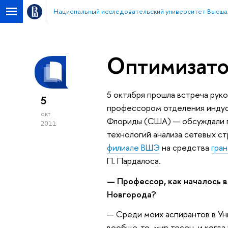
Национальный исследовательский университет Высша
Оптимизат
5 октября прошла встреча ру
5
профессором отделения индус
окт
Флориды (США) — обсуждали п
2011
технологий анализа сетевых ст
филиале ВШЭ
на средства
гра
П. Пардалоса.
— Профессор, как началось в
Новгорода?
— Среди моих аспирантов в Ун
вообще-то, мир тесен, и когда