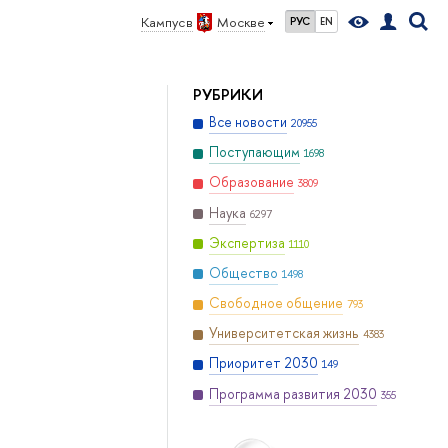
Кампус в
Москве
РУС
EN
РУБРИКИ
Все новости
20955
Поступающим
1698
Образование
3809
Наука
6297
Экспертиза
1110
Общество
1498
Свободное общение
793
Университетская жизнь
4383
Приоритет 2030
149
Программа развития 2030
355