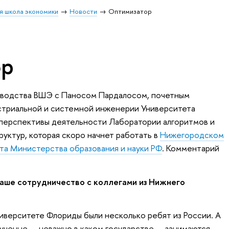
я школа экономики
Новости
Оптимизатор
ор
ководства ВШЭ с Паносом Пардалосом, почетным
триальной и системной инженерии Университета
ерспективы деятельности Лаборатории алгоритмов и
руктур, которая скоро начнет работать в
Нижегородском
нта Министерства образования и науки РФ
. Комментарий
аше сотрудничество с коллегами из Нижнего
иверситете Флориды были несколько ребят из России. А
 ученые — неважно в каком государстве — занимаются