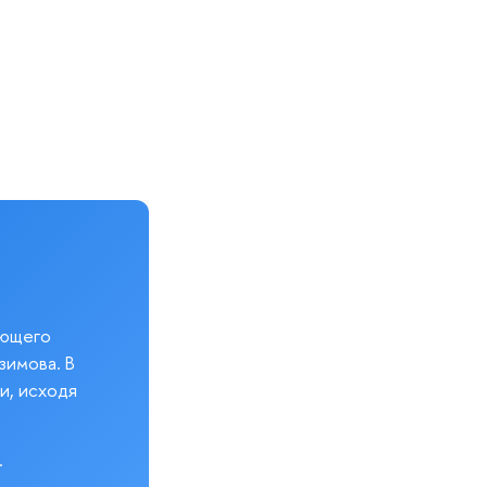
еющего
зимова. В
и, исходя
.