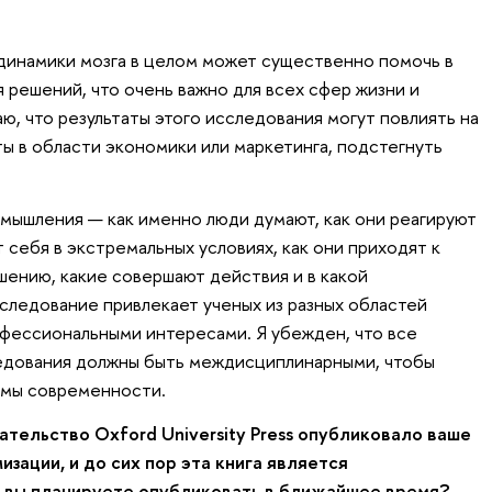
динамики мозга в целом может существенно помочь в
 решений, что очень важно для всех сфер жизни и
ю, что результаты этого исследования могут повлиять на
 в области экономики или маркетинга, подстегнуть
мышления — как именно люди думают, как они реагируют
т себя в экстремальных условиях, как они приходят к
ению, какие совершают действия и в какой
следование привлекает ученых из разных областей
офессиональными интересами. Я убежден, что все
едования должны быть междисциплинарными, чтобы
емы современности.
ательство Oxford University Press опубликовало ваше
зации, и до сих пор эта книга является
 вы планируете опубликовать в ближайшее время?