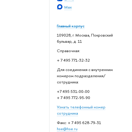
Max
Главный корпус
109028, г. Москва, Покровский
бульвар, д. 11
Справочная:
+ 7 495 771-32-32
Для соединения с внутренним
номером подразделения/
сотрудника:
+7 495 531-00-00
+ 7 495 772-95-90
Узнать телефонный номер
сотрудника
Факс: + 7 495 628-79-31
hse@hse.ru