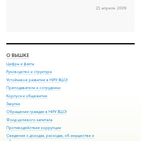
21 апреля 2009
О ВЫШКЕ
ОБ
Цифры и факты
Ли
Руководство и структура
Дов
Устойчивое развитие в НИУ ВШЭ
Ол
Преподаватели и сотрудники
При
Корпуса и общежития
Вы
Закупки
При
Обращения граждан в НИУ ВШЭ
Ас
Фонд целевого капитала
До
Противодействие коррупции
Цен
Сведения о доходах, расходах, об имуществе и
Би