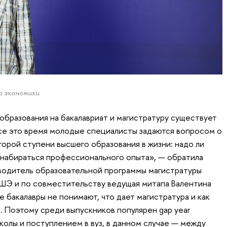
а экономики
образования на бакалавриат и магистратуру существует
 все это время молодые специалисты задаются вопросом о
орой ступени высшего образования в жизни: надо ли
 набираться профессионального опыта», — обратила
водитель образовательной программы магистратуры
ШЭ и по совместительству ведущая митапа Валентина
е бакалавры не понимают, что дает магистратура и как
. Поэтому среди выпускников популярен gap year
олы и поступлением в вуз, в данном случае — между