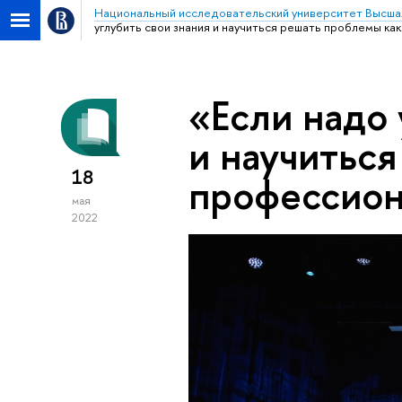
Национальный исследовательский университет Высша
углубить свои знания и научиться решать проблемы ка
«Если надо 
и научитьс
18
профессион
мая
2022