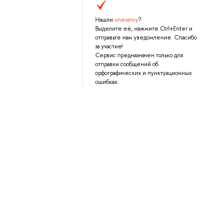
Нашли
опечатку
?
Выделите её, нажмите Ctrl+Enter и
отправьте нам уведомление. Спасибо
за участие!
Сервис предназначен только для
отправки сообщений об
орфографических и пунктуационных
ошибках.