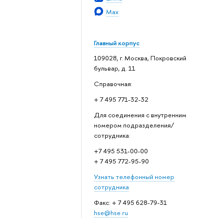
Max
Главный корпус
109028, г. Москва, Покровский
бульвар, д. 11
Справочная:
+ 7 495 771-32-32
Для соединения с внутренним
номером подразделения/
сотрудника:
+7 495 531-00-00
+ 7 495 772-95-90
Узнать телефонный номер
сотрудника
Факс: + 7 495 628-79-31
hse@hse.ru