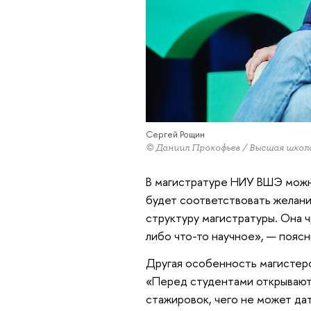
Сергей Рощин
© Даниил Прокофьев / Высшая школ
В магистратуре НИУ ВШЭ можн
будет соответствовать желан
структуру магистратуры. Она 
либо что-то научное», — поясн
Другая особенность магистер
«Перед студентами открываютс
стажировок, чего не может да