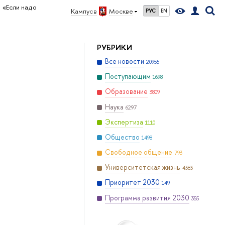
«Если надо
Кампус в
Москве
РУС
EN
РУБРИКИ
Все новости
20955
Поступающим
1698
Образование
3809
Наука
6297
Экспертиза
1110
Общество
1498
Свободное общение
793
Университетская жизнь
4383
Приоритет 2030
149
Программа развития 2030
355