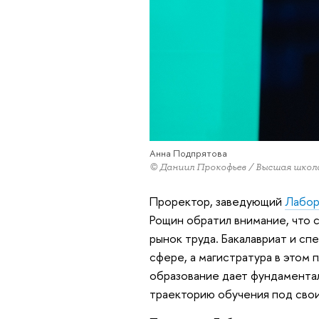
Анна Подпрятова
© Даниил Прокофьев / Высшая школ
Проректор, заведующий
Лабор
Рощин обратил внимание, что 
рынок труда. Бакалавриат и с
сфере, а магистратура в этом 
образование дает фундаментал
траекторию обучения под свои