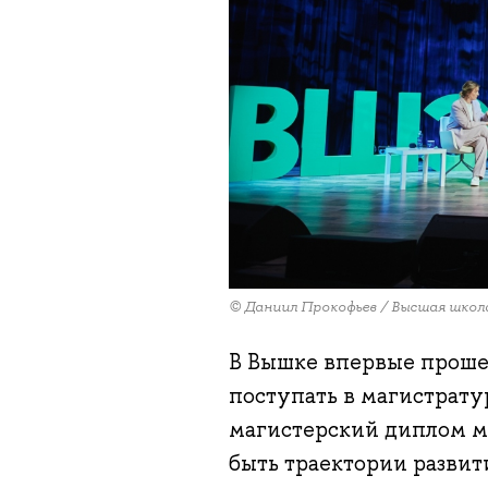
© Даниил Прокофьев / Высшая школ
В Вышке впервые прошел
поступать в магистрату
магистерский диплом м
быть траектории развит