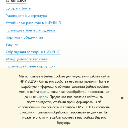
О ВЫШКЕ
ОБ
Цифры и факты
Ли
Руководство и структура
Дов
Устойчивое развитие в НИУ ВШЭ
Ол
Преподаватели и сотрудники
При
Корпуса и общежития
Вы
Закупки
При
Обращения граждан в НИУ ВШЭ
Ас
Фонд целевого капитала
До
Противодействие коррупции
Цен
Сведения о доходах, расходах, об имуществе и
Би
Мы используем файлы cookies для улучшения работы сайта
обязательствах имущественного характера
Об
НИУ ВШЭ и большего удобства его использования. Более
Сведения об образовательной организации
подробную информацию об использовании файлов cookies
Обр
можно найти
здесь
, наши правила обработки персональных
Людям с ограниченными возможностями здоровья
данных –
здесь
. Продолжая пользоваться сайтом, вы
✖
Единая платежная страница
подтверждаете, что были проинформированы об
использовании файлов cookies сайтом НИУ ВШЭ и согласны
Работа в Вышке
с нашими правилами обработки персональных данных. Вы
можете отключить файлы cookies в настройках Вашего
Редактору
браузера.
© НИУ ВШЭ 1993–2026
Адреса и контакты
Условия использования