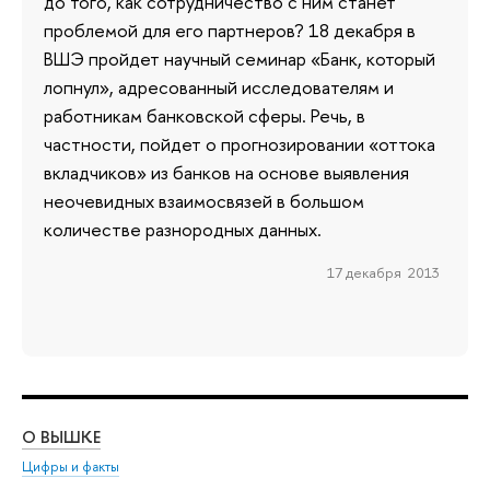
до того, как сотрудничество с ним станет
проблемой для его партнеров? 18 декабря в
ВШЭ пройдет научный семинар «Банк, который
лопнул», адресованный исследователям и
работникам банковской сферы. Речь, в
частности, пойдет о прогнозировании «оттока
вкладчиков» из банков на основе выявления
неочевидных взаимосвязей в большом
количестве разнородных данных.
17 декабря 2013
О ВЫШКЕ
ОБ
Цифры и факты
Ли