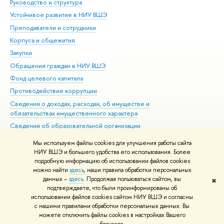
Руководство и структура
Дов
Устойчивое развитие в НИУ ВШЭ
Ол
Преподаватели и сотрудники
При
Корпуса и общежития
Вы
Закупки
При
Обращения граждан в НИУ ВШЭ
Ас
Фонд целевого капитала
До
Противодействие коррупции
Цен
Сведения о доходах, расходах, об имуществе и
Би
обязательствах имущественного характера
Об
Сведения об образовательной организации
Обр
Людям с ограниченными возможностями здоровья
Мы используем файлы cookies для улучшения работы сайта
Единая платежная страница
НИУ ВШЭ и большего удобства его использования. Более
подробную информацию об использовании файлов cookies
Работа в Вышке
можно найти
здесь
, наши правила обработки персональных
данных –
здесь
. Продолжая пользоваться сайтом, вы
✖
Редактору
подтверждаете, что были проинформированы об
© НИУ ВШЭ 1993–2026
Адреса и контакты
Условия использования
использовании файлов cookies сайтом НИУ ВШЭ и согласны
с нашими правилами обработки персональных данных. Вы
материалов
Политика конфиденциальности
Карта сайта
можете отключить файлы cookies в настройках Вашего
Шрифты HSE Sans и HSE Slab разработаны в
Школе дизайна НИУ ВШЭ