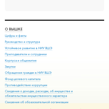
О ВЫШКЕ
ОБ
Цифры и факты
Ли
Руководство и структура
Дов
Устойчивое развитие в НИУ ВШЭ
Ол
Преподаватели и сотрудники
При
Корпуса и общежития
Вы
Закупки
При
Обращения граждан в НИУ ВШЭ
Ас
Фонд целевого капитала
До
Противодействие коррупции
Цен
Сведения о доходах, расходах, об имуществе и
Би
обязательствах имущественного характера
Об
Сведения об образовательной организации
Обр
Людям с ограниченными возможностями здоровья