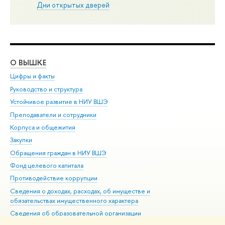
Дни открытых дверей
О ВЫШКЕ
ОБ
Цифры и факты
Ли
Руководство и структура
Дов
Устойчивое развитие в НИУ ВШЭ
Ол
Преподаватели и сотрудники
При
Корпуса и общежития
Вы
Закупки
При
Обращения граждан в НИУ ВШЭ
Ас
Фонд целевого капитала
До
Противодействие коррупции
Цен
Сведения о доходах, расходах, об имуществе и
Би
обязательствах имущественного характера
Об
Сведения об образовательной организации
Обр