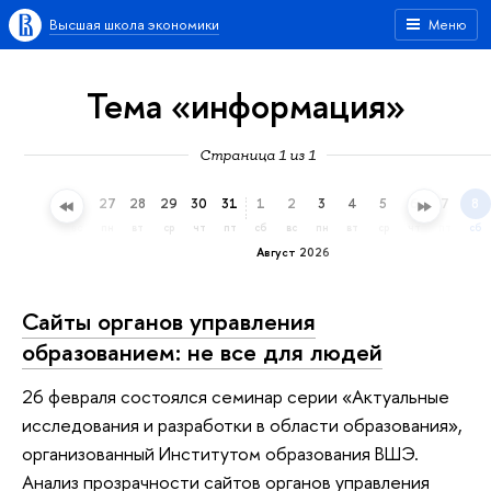
Высшая школа экономики
Меню
Тема «информация»
Страница 1 из 1
24
25
26
27
28
29
30
31
1
2
3
4
5
6
7
8
пт
сб
вс
пн
вт
ср
чт
пт
сб
вс
пн
вт
ср
чт
пт
сб
Август 2026
Сайты органов управления
образованием: не все для людей
26 февраля состоялся семинар серии «Актуальные
исследования и разработки в области образования»,
организованный Институтом образования ВШЭ.
Анализ прозрачности сайтов органов управления