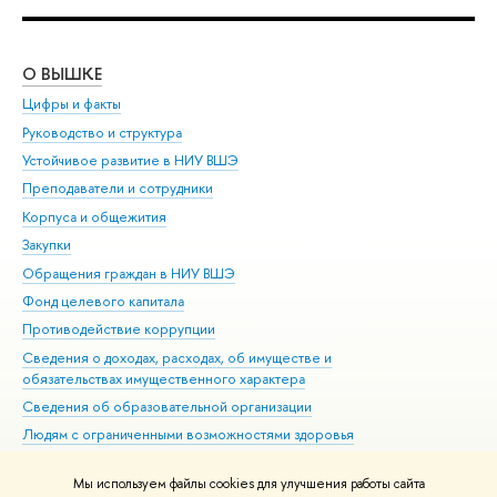
О ВЫШКЕ
ОБ
Цифры и факты
Ли
Руководство и структура
Дов
Устойчивое развитие в НИУ ВШЭ
Ол
Преподаватели и сотрудники
При
Корпуса и общежития
Вы
Закупки
При
Обращения граждан в НИУ ВШЭ
Ас
Фонд целевого капитала
До
Противодействие коррупции
Цен
Сведения о доходах, расходах, об имуществе и
Би
обязательствах имущественного характера
Об
Сведения об образовательной организации
Обр
Людям с ограниченными возможностями здоровья
Единая платежная страница
Мы используем файлы cookies для улучшения работы сайта
Работа в Вышке