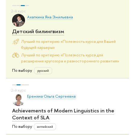
Ахапкина Яна Эмильевна
Детский билингвизм
Лучший по критерию «Полезность курса для Вашей
будущей карьеры»
Лучший по критерию «Полезность курса для
расширения кругозора и разностороннего развития»
По выбору
русский
Еремина Ольга Сергеевна
Achievements of Modern Linguistics in the
Context of SLA
По выбору
английский