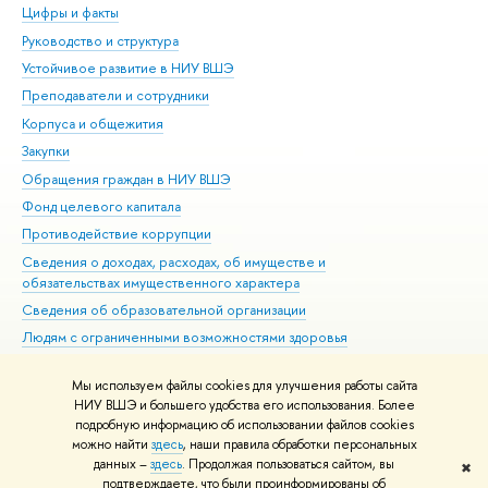
Цифры и факты
Ли
Руководство и структура
Дов
Устойчивое развитие в НИУ ВШЭ
Ол
Преподаватели и сотрудники
При
Корпуса и общежития
Вы
Закупки
При
Обращения граждан в НИУ ВШЭ
Ас
Фонд целевого капитала
До
Противодействие коррупции
Цен
Сведения о доходах, расходах, об имуществе и
Би
обязательствах имущественного характера
Об
Сведения об образовательной организации
Обр
Людям с ограниченными возможностями здоровья
Единая платежная страница
Мы используем файлы cookies для улучшения работы сайта
Работа в Вышке
НИУ ВШЭ и большего удобства его использования. Более
подробную информацию об использовании файлов cookies
можно найти
здесь
, наши правила обработки персональных
данных –
здесь
. Продолжая пользоваться сайтом, вы
✖
Редактору
подтверждаете, что были проинформированы об