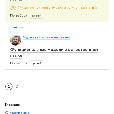
Лучший по критерию «Новизна полученных знаний»
По выбору
русский
Муравьев Никита Алексеевич
Функциональные модели в естественном
языке
По выбору
русский
1
2
Главная:
О программе