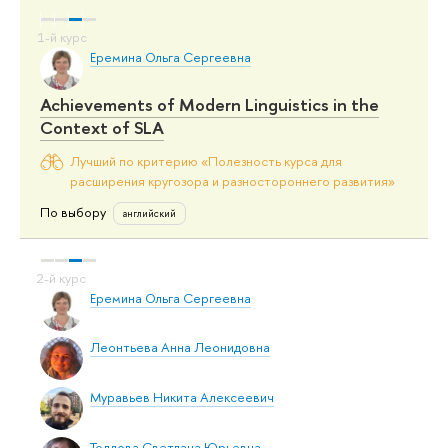
Еремина Ольга Сергеевна
Achievements of Modern Linguistics in the
Context of SLA
Лучший по критерию «Полезность курса для
расширения кругозора и разностороннего развития»
По выбору
английский
Еремина Ольга Сергеевна
Леонтьева Анна Леонидовна
Муравьев Никита Алексеевич
Толдова Светлана Юрьевна