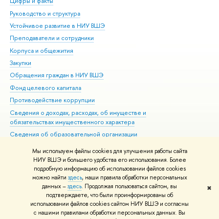
Цифры и факты
Ли
Руководство и структура
Дов
Устойчивое развитие в НИУ ВШЭ
Ол
Преподаватели и сотрудники
При
Корпуса и общежития
Вы
Закупки
При
Обращения граждан в НИУ ВШЭ
Ас
Фонд целевого капитала
До
Противодействие коррупции
Цен
Сведения о доходах, расходах, об имуществе и
Би
обязательствах имущественного характера
Об
Сведения об образовательной организации
Обр
Людям с ограниченными возможностями здоровья
Мы используем файлы cookies для улучшения работы сайта
Единая платежная страница
НИУ ВШЭ и большего удобства его использования. Более
подробную информацию об использовании файлов cookies
Работа в Вышке
можно найти
здесь
, наши правила обработки персональных
данных –
здесь
. Продолжая пользоваться сайтом, вы
✖
Редактору
подтверждаете, что были проинформированы об
© НИУ ВШЭ 1993–2026
Адреса и контакты
Условия использования
использовании файлов cookies сайтом НИУ ВШЭ и согласны
с нашими правилами обработки персональных данных. Вы
материалов
Политика конфиденциальности
Карта сайта