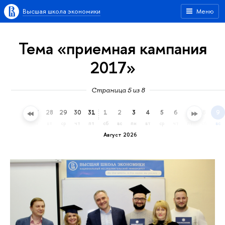
Высшая школа экономики
Меню
Тема «приемная кампания
2017»
Страница 5 из 8
25
26
27
28
29
30
31
1
2
3
4
5
6
7
8
9
сб
вс
пн
вт
ср
чт
пт
сб
вс
пн
вт
ср
чт
пт
сб
вс
Август 2026