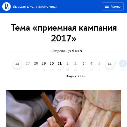
Высшая школа экономики
Меню
Тема «приемная кампания
2017»
Страница 6 из 8
24
25
26
27
28
29
30
31
1
2
3
4
5
6
7
8
пт
сб
вс
пн
вт
ср
чт
пт
сб
вс
пн
вт
ср
чт
пт
сб
Август 2026