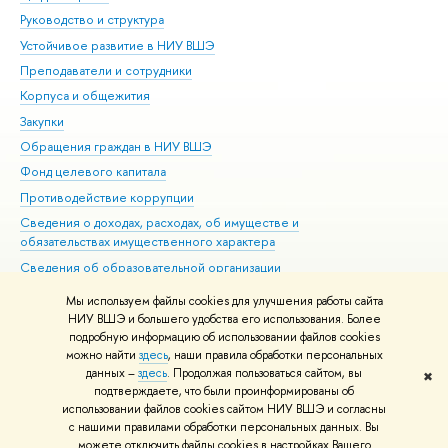
Руководство и структура
Дов
Устойчивое развитие в НИУ ВШЭ
Ол
Преподаватели и сотрудники
При
Корпуса и общежития
Вы
Закупки
При
Обращения граждан в НИУ ВШЭ
Ас
Фонд целевого капитала
До
Противодействие коррупции
Цен
Сведения о доходах, расходах, об имуществе и
Би
обязательствах имущественного характера
Об
Сведения об образовательной организации
Обр
Людям с ограниченными возможностями здоровья
Мы используем файлы cookies для улучшения работы сайта
Единая платежная страница
НИУ ВШЭ и большего удобства его использования. Более
подробную информацию об использовании файлов cookies
Работа в Вышке
можно найти
здесь
, наши правила обработки персональных
данных –
здесь
. Продолжая пользоваться сайтом, вы
✖
Редактору
подтверждаете, что были проинформированы об
© НИУ ВШЭ 1993–2026
Адреса и контакты
Условия использования
использовании файлов cookies сайтом НИУ ВШЭ и согласны
с нашими правилами обработки персональных данных. Вы
материалов
Политика конфиденциальности
Карта сайта
можете отключить файлы cookies в настройках Вашего
Шрифты HSE Sans и HSE Slab разработаны в
Школе дизайна НИУ ВШЭ