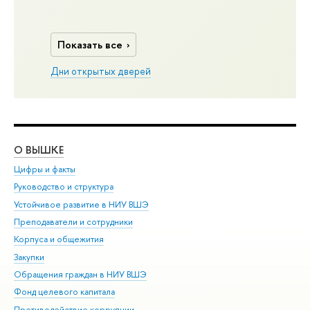
Показать все
Дни открытых дверей
О ВЫШКЕ
ОБ
Цифры и факты
Ли
Руководство и структура
Дов
Устойчивое развитие в НИУ ВШЭ
Ол
Преподаватели и сотрудники
При
Корпуса и общежития
Вы
Закупки
При
Обращения граждан в НИУ ВШЭ
Ас
Фонд целевого капитала
До
Противодействие коррупции
Цен