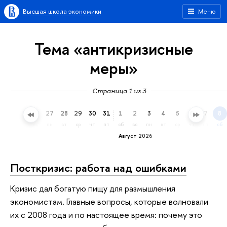
Высшая школа экономики
Меню
Тема «антикризисные
меры»
Страница 1 из 3
24
25
26
27
28
29
30
31
1
2
3
4
5
6
7
8
пт
сб
вс
пн
вт
ср
чт
пт
сб
вс
пн
вт
ср
чт
пт
сб
Август 2026
Посткризис: работа над ошибками
Кризис дал богатую пищу для размышления
экономистам. Главные вопросы, которые волновали
их с 2008 года и по настоящее время: почему это