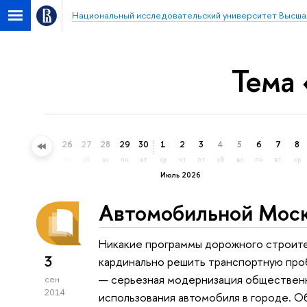
Национальный исследовательский университет Высша
Тема 
23
24
25
26
27
28
29
30
1
2
3
4
5
6
7
8
вт
ср
чт
пт
сб
вс
пн
вт
ср
чт
пт
сб
вс
пн
вт
ср
Июль 2026
Автомобильной Москв
Никакие программы дорожного строите
3
кардинально решить транспортную про
— серьезная модернизация общественн
сен
2014
использования автомобиля в городе. О