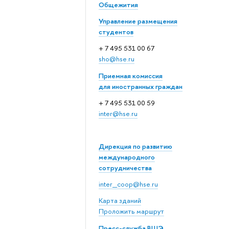
Общежития
Управление размещения
студентов
+ 7 495 531 00 67
sho@hse.ru
Приемная комиссия
для иностранных граждан
+ 7 495 531 00 59
inter@hse.ru
Дирекция по развитию
международного
сотрудничества
inter_coop@hse.ru
Карта зданий
Проложить маршрут
Пресс-служба ВШЭ