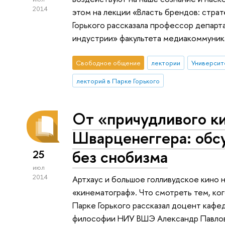
2014
этом на лекции «Власть брендов: стра
Горького рассказала профессор депар
индустрии» факультета медиакоммуни
Свободное общение
лектории
Университ
лекторий в Парке Горького
От «причудливого к
Шварценеггера: обс
без снобизма
25
июл
2014
Артхаус и большое голливудское кино 
«кинематограф». Что смотреть тем, кого
Парке Горького рассказал доцент кафе
философии НИУ ВШЭ Александр Павло