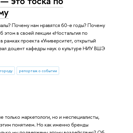
— это тоска по
му
алы? Почему нам нравятся 60-е годы? Почему
б этом в своей лекции «Ностальгия по
в рамках проекта «Университет, открытый
казал доцент кафедры наук о культуре НИУ ВШЭ
 городу
репортаж о событии
е только маркетологи, но и неспециалисты,
а этим понятием. Но как именно бренды
колько мы подвержены этому воздействию? Об