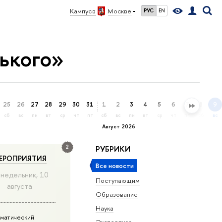
Кампус в
Москве
РУС
EN
рького»
25
26
27
28
29
30
31
1
2
3
4
5
6
7
8
9
сб
вс
пн
вт
ср
чт
пт
сб
вс
пн
вт
ср
чт
пт
сб
вс
Август 2026
2
РУБРИКИ
ЕРОПРИЯТИЯ
Все новости
недельник, 10
Поступающим
августа
Образование
Наука
матический
Экспертиза