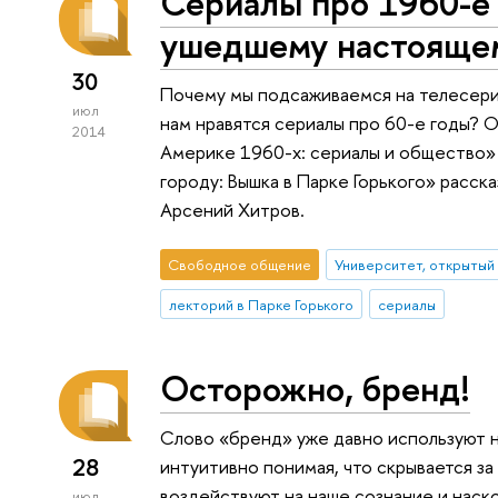
Сериалы про 1960-е 
ушедшему настояще
30
Почему мы подсаживаемся на телесери
июл
нам нравятся сериалы про 60-е годы? О
2014
Америке 1960-х: сериалы и общество» 
городу: Вышка в Парке Горького» расс
Арсений Хитров.
Свободное общение
Университет, открытый
лекторий в Парке Горького
сериалы
Осторожно, бренд!
Слово «бренд» уже давно используют н
28
интуитивно понимая, что скрывается з
воздействуют на наше сознание и нас
июл