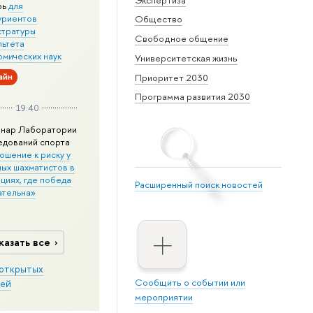
рь
для
уриентов
Общество
стратуры
Свободное общение
льтета
омических наук
Университетская жизнь
айн
Приоритет 2030
Программа развития 2030
19:40
нар Лаборатории
едований спорта
ошение к риску у
ных шахматистов в
циях, где победа
Расширенный поиск новостей
ательна»
казать все
открытых
Сообщить о событии или
ей
мероприятии