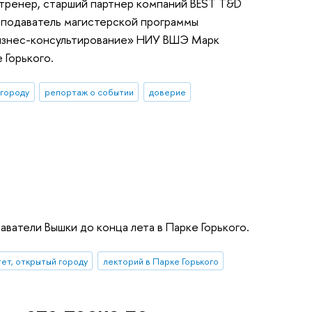
-тренер, старший партнер компаний BEST T&D
еподаватель магистерской программы
бизнес-консультирование» НИУ ВШЭ Марк
 Горького.
 городу
репортаж о событии
доверие
ватели Вышки до конца лета в Парке Горького.
ет, открытый городу
лекторий в Парке Горького