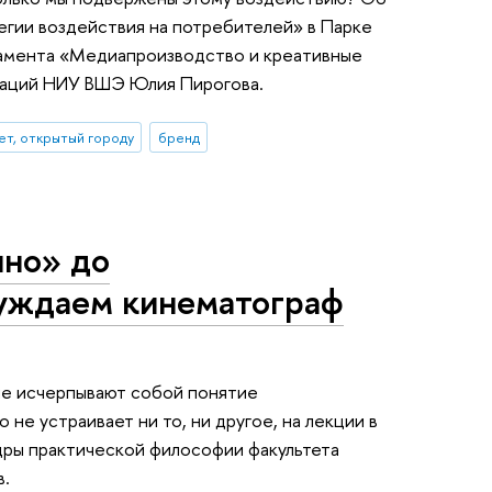
тегии воздействия на потребителей» в Парке
тамента «Медиапроизводство и креативные
каций НИУ ВШЭ Юлия Пирогова.
ет, открытый городу
бренд
ино» до
уждаем кинематограф
не исчерпывают собой понятие
 не устраивает ни то, ни другое, на лекции в
дры практической философии факультета
в.