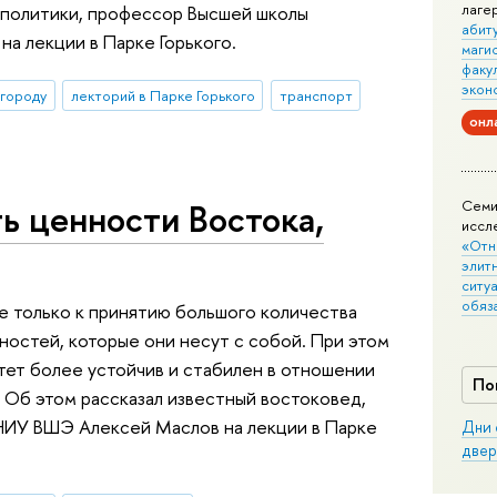
лаге
 политики, профессор Высшей школы
абит
а лекции в Парке Горького.
маги
факу
экон
 городу
лекторий в Парке Горького
транспорт
онл
ь ценности Востока,
Семи
иссл
«Отн
элит
ситуа
обяз
е только к принятию большого количества
нностей, которые они несут с собой. При этом
тет более устойчив и стабилен в отношении
По
 Об этом рассказал известный востоковед,
НИУ ВШЭ Алексей Маслов на лекции в Парке
Дни 
двер