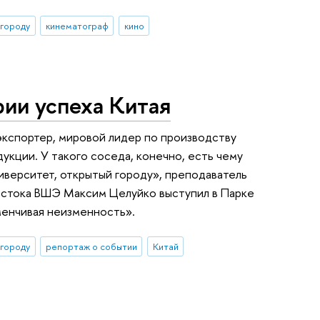
 городу
кинематограф
кино
рии успеха Китая
экспортер, мировой лидер по производству
кции. У такого соседа, конечно, есть чему
ниверситет, открытый городу», преподаватель
остока ВШЭ Максим Целуйко выступил в Парке
зменчивая неизменность».
 городу
репортаж о событии
Китай