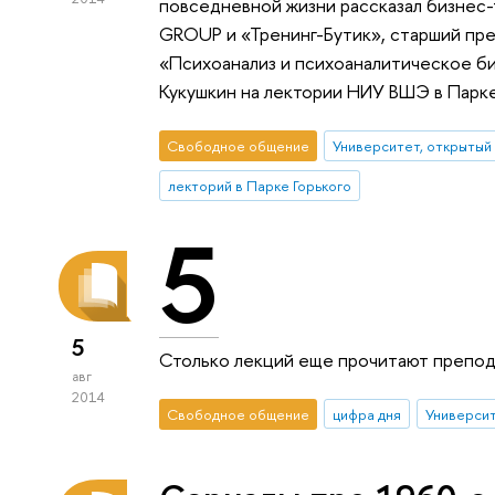
повседневной жизни рассказал бизнес
GROUP и «Тренинг-Бутик», старший пр
«Психоанализ и психоаналитическое 
Кукушкин на лектории НИУ ВШЭ в Парке
Свободное общение
Университет, открытый
лекторий в Парке Горького
5
5
Столько лекций еще прочитают препода
авг
2014
Свободное общение
цифра дня
Университ