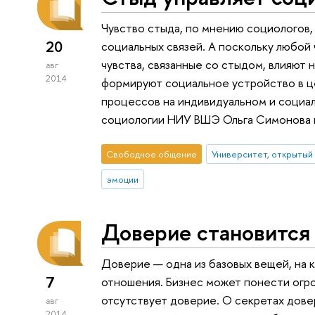
Чувство стыда, по мнению социологов, 
20
социальных связей. А поскольку любой
чувства, связанные со стыдом, влияют 
авг
2014
формируют социальное устройство в це
процессов на индивидуальном и социал
социологии НИУ ВШЭ Ольга Симонова на
Свободное общение
Университет, открытый
эмоции
Доверие становится
Доверие — одна из базовых вещей, на 
7
отношения. Бизнес может понести огр
отсутствует доверие. О секретах довер
авг
2014