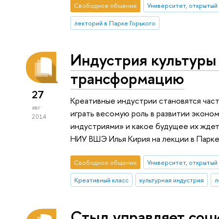
Свободное общение
Университет, открытый
лекторий в Парке Горького
Индустрия культуры
трансформацию
27
Креативные индустрии становятся час
авг
играть весомую роль в развитии эконо
2014
индустриями» и какое будущее их жде
НИУ ВШЭ Илья Кирия на лекции в Парке
Свободное общение
Университет, открытый
Креативный класс
культурная индустрия
л
Стыд управляет соц