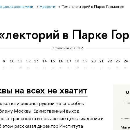
я школа экономики
Новости
Тема «лекторий в Парке Горького»
«лекторий в Парке Го
Страница 1 из 3
9
10
11
12
13
14
15
16
17
18
19
20
21
22
23
24
чт
пт
сб
вс
пн
вт
ср
чт
пт
сб
вс
пн
вт
ср
чт
пт
ы на всех не хватит
М
По
льства и реконструкции не способны
блему Москвы. Единственный выход
ого транспорта и повышение цены владения и
б этом рассказал директор Института
Мате