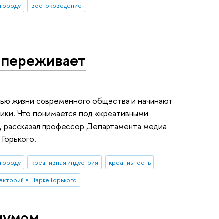
 городу
востоковедение
 переживает
тью жизни современного общества и начинают
мики. Что понимается под «креативными
т, рассказал профессор Департамента медиа
 Горького.
 городу
креативная индустрия
креативность
екторий в Парке Горького
иумом