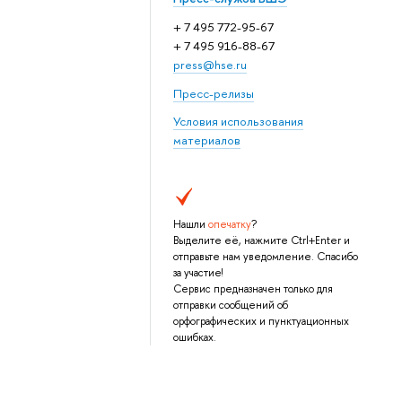
+ 7 495 772-95-67
+ 7 495 916-88-67
press@hse.ru
Пресс-релизы
Условия использования
материалов
Нашли
опечатку
?
Выделите её, нажмите Ctrl+Enter и
отправьте нам уведомление. Спасибо
за участие!
Сервис предназначен только для
отправки сообщений об
орфографических и пунктуационных
ошибках.