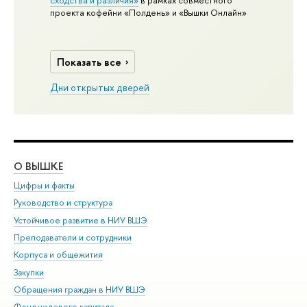
сходства и различия»
в рамках совместного
проекта кофейни «Полдень» и «Вышки Онлайн»
Показать все
Дни открытых дверей
О ВЫШКЕ
ОБ
Цифры и факты
Ли
Руководство и структура
Дов
Устойчивое развитие в НИУ ВШЭ
Ол
Преподаватели и сотрудники
При
Корпуса и общежития
Вы
Закупки
При
Обращения граждан в НИУ ВШЭ
Ас
Фонд целевого капитала
До