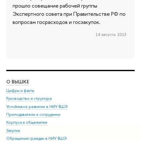
прошло совещание рабочей группы
Экспертного совета при Правительстве РФ по
вопросам госрасходов и госзакупок.
14 августа 2013
О ВЫШКЕ
ОБ
Цифры и факты
Ли
Руководство и структура
Дов
Устойчивое развитие в НИУ ВШЭ
Ол
Преподаватели и сотрудники
При
Корпуса и общежития
Вы
Закупки
При
Обращения граждан в НИУ ВШЭ
Ас