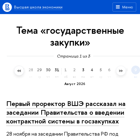
Высшая школа экономики
Меню
Тема «государственные
закупки»
Страница 1 из 3
25
26
27
28
29
30
31
1
2
3
4
5
6
7
8
9
сб
вс
пн
вт
ср
чт
пт
сб
вс
пн
вт
ср
чт
пт
сб
вс
Август 2026
Первый проректор ВШЭ рассказал на
заседании Правительства о введении
контрактной системы в госзакупках
28 ноября на заседании Правительства РФ под