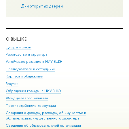
Дни открытых дверей
О ВЫШКЕ
ОБ
Цифры и факты
Ли
Руководство и структура
Дов
Устойчивое развитие в НИУ ВШЭ
Ол
Преподаватели и сотрудники
При
Корпуса и общежития
Вы
Закупки
При
Обращения граждан в НИУ ВШЭ
Ас
Фонд целевого капитала
До
Противодействие коррупции
Цен
Сведения о доходах, расходах, об имуществе и
Би
обязательствах имущественного характера
Об
Сведения об образовательной организации
Обр