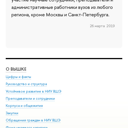
административные работники вузов из любого
региона, кроме Москвы и Санкт-Петербурга.
26 марта 2019
О ВЫШКЕ
ОБ
Цифры и факты
Ли
Руководство и структура
Дов
Устойчивое развитие в НИУ ВШЭ
Ол
Преподаватели и сотрудники
При
Корпуса и общежития
Вы
Закупки
При
Обращения граждан в НИУ ВШЭ
Ас
Фонд целевого капитала
До