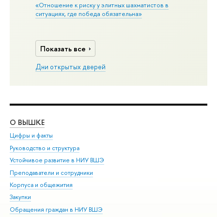
«Отношение к риску у элитных шахматистов в
ситуациях, где победа обязательна»
Показать все
Дни открытых дверей
О ВЫШКЕ
ОБ
Цифры и факты
Ли
Руководство и структура
Дов
Устойчивое развитие в НИУ ВШЭ
Ол
Преподаватели и сотрудники
При
Корпуса и общежития
Вы
Закупки
При
Обращения граждан в НИУ ВШЭ
Ас