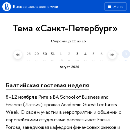
Высшая школа экономики
Меню
Тема «Санкт-Петербург»
Страница 11 из 13
25
26
27
28
29
30
31
1
2
3
4
5
6
7
8
9
сб
вс
пн
вт
ср
чт
пт
сб
вс
пн
вт
ср
чт
пт
сб
вс
Август 2026
Балтийская гостевая неделя
8–12 ноября в Риге в BA School of Business and
Finance (Латвия) прошла Academic Guest Lecturers
Week. О своем участии в мероприятии и общении с
европейскими студентами рассказывает Елена
Рогова, заведующая кафедрой финансовых рынков и