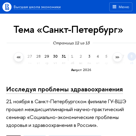
Высшая школа экономики
Меню
Тема «Санкт-Петербург»
Страница 12 из 13
24
25
26
27
28
29
30
31
1
2
3
4
5
6
7
8
пт
сб
вс
пн
вт
ср
чт
пт
сб
вс
пн
вт
ср
чт
пт
сб
Август 2026
Исследуя проблемы здравоохранения
21 ноября в Санкт-Петербургском филиале ГУ-ВШЭ
прошел междисциплинарный научно-практический
семинар «Социально-экономические проблемы
здоровья и здравоохранения в России».