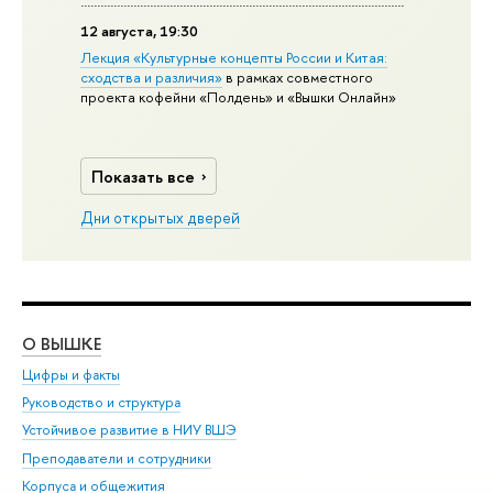
12 августа, 19:30
Лекция «Культурные концепты России и Китая:
сходства и различия»
в рамках совместного
проекта кофейни «Полдень» и «Вышки Онлайн»
Показать все
Дни открытых дверей
О ВЫШКЕ
ОБ
Цифры и факты
Ли
Руководство и структура
Дов
Устойчивое развитие в НИУ ВШЭ
Ол
Преподаватели и сотрудники
При
Корпуса и общежития
Вы