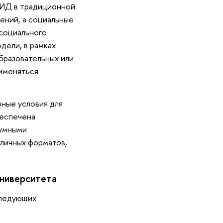
 РИД в традиционной
ений, а социальные
социального
дели, в рамках
образовательных или
рименяться
ные условия для
беспечена
«умными
зличных форматов,
университета
следующих