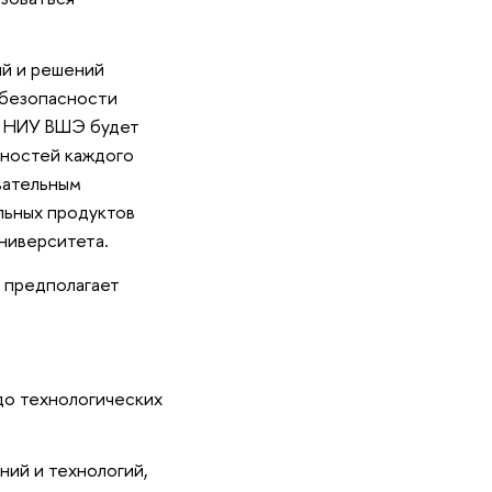
ий и решений
 безопасности
, НИУ ВШЭ будет
жностей каждого
вательным
льных продуктов
ниверситета.
 предполагает
до технологических
ний и технологий,