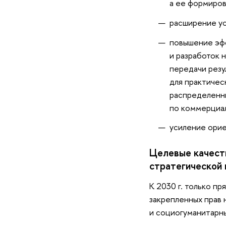
а ее формиров
расширение ус
повышение эфф
и разработок 
передачи резу
для практичес
распределенны
по коммерциа
усиление орие
Целевые качест
стратегической 
К 2030 г. только 
закрепленных прав 
и социогуманитарны