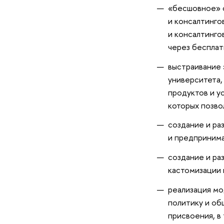
«бесшовное» с
и консалтинго
и консалтинго
через бесплат
выстраивание
университета,
продуктов и у
которых позво
создание и ра
и предприним
создание и ра
кастомизации 
реализация мо
политику и об
присвоения, в