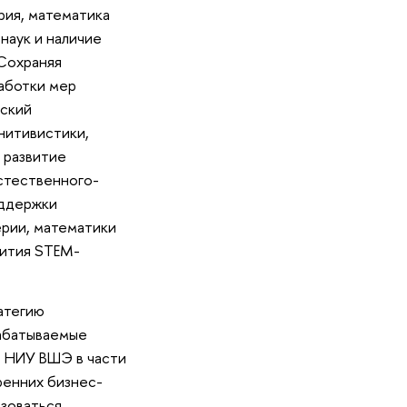
рия, математика
наук и наличие
 Сохраняя
аботки мер
еский
нитивистики,
 развитие
стественного-
оддержки
рии, математики
вития STEM-
атегию
рабатываемые
ь НИУ ВШЭ в части
ренних бизнес-
ьзоваться