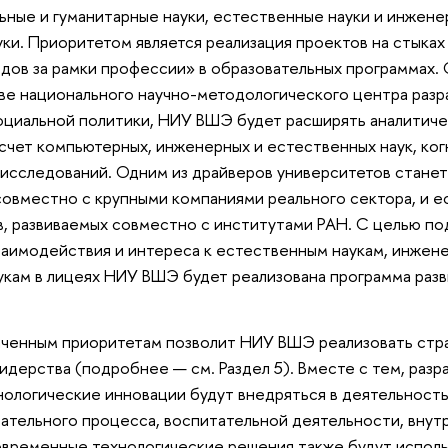
ьные и гуманитарные науки, естественные науки и инжене
ки. Приоритетом является реализация проектов на стыках 
дов за рамки профессии» в образовательных программах.
ве национального научно-методологического центра разр
оциальной политики, НИУ ВШЭ будет расширять аналитич
счет компьютерных, инженерных и естественных наук, ког
-исследований. Одним из драйверов университетов станет
овместно с крупными компаниями реального сектора, и е
в, развиваемых совместно с институтами РАН. С целью п
аимодействия и интереса к естественным наукам, инжене
укам в лицеях НИУ ВШЭ будет реализована программа раз
ченным приоритетам позволит НИУ ВШЭ реализовать стр
идерства (подробнее — см. Раздел 5). Вместе с тем, раз
нологические инновации будут внедряться в деятельност
ательного процесса, воспитательной деятельности, внут
овременные технологические решения также будут испол