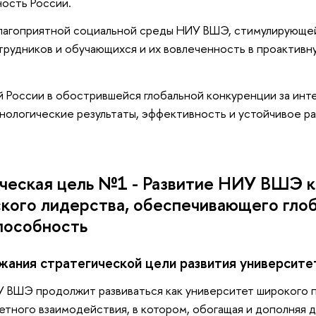
ость России.
лагоприятной социальной среды НИУ ВШЭ, стимулирующе
рудников и обучающихся и их вовлеченность в проактивн
й России в обострившейся глобальной конкуренции за инт
хнологические результаты, эффективность и устойчивое р
ическая цель №1 - Развитие НИУ ВШЭ к
кого лидерства, обеспечивающего гло
пособность
ания стратегической цели развития университе
У ВШЭ продолжит развиваться как университет широкого 
ного взаимодействия, в котором, обогащая и дополняя др