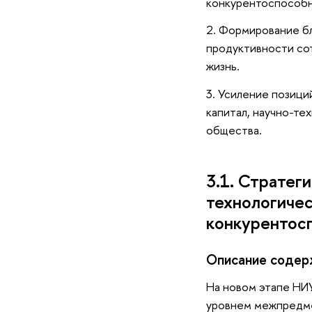
конкурентоспособн
2. Формирование б
продуктивности сот
жизнь.
3. Усиление позици
капитал, научно-те
общества.
3.1. Стратег
технологичес
конкурентос
Описание содерж
На новом этапе НИ
уровнем межпредмет