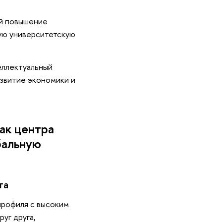
й повышение
ую университетскую
еллектуальный
азвитие экономики и
ак центра
бальную
та
профиля с высоким
уг друга,