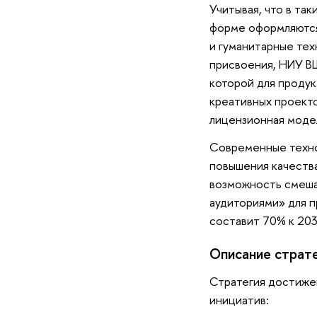
Учитывая, что в та
форме оформляются 
и гуманитарные те
присвоения, НИУ В
которой для продук
креативных проекто
лицензионная модел
Современные техно
повышения качества
возможность смеша
аудиториями» для п
составит 70% к 2036
Описание страте
Стратегия достиже
инициатив: