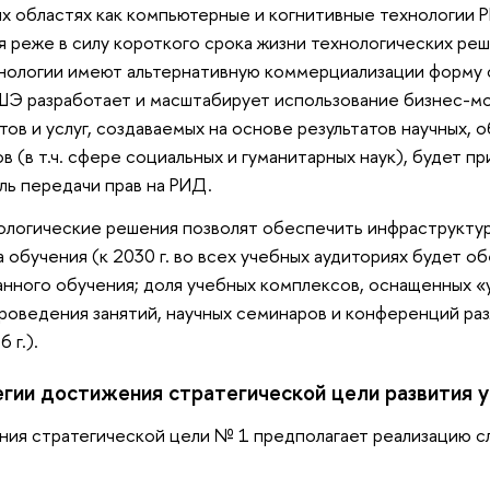
ких областях как компьютерные и когнитивные технологии
реже в силу короткого срока жизни технологических реш
хнологии имеют альтернативную коммерциализации форму 
ШЭ разработает и масштабирует использование бизнес-мо
тов и услуг, создаваемых на основе результатов научных, 
в (в т.ч. сфере социальных и гуманитарных наук), будет п
ь передачи прав на РИД.
логические решения позволят обеспечить инфраструктур
 обучения (к 2030 г. во всех учебных аудиториях будет о
нного обучения; доля учебных комплексов, оснащенных 
роведения занятий, научных семинаров и конференций ра
 г.).
гии достижения стратегической цели развития 
ния стратегической цели № 1 предполагает реализацию 