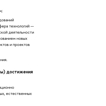
м;
дований
сфера технологий —
еской деятельности
зованием новых
ктов и проектов
ния.
ры) достижения
иционно
ных, естественных