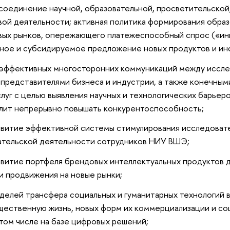
оединение научной, образовательной, просветительской
вой деятельности; активная политика формирования обра
вых рынков, опережающего платежеспособный спрос («ин
ное и субсидируемое предложение новых продуктов и ин
 эффективных многосторонних коммуникаций между иссл
 представителями бизнеса и индустрии, а также конечны
слуг с целью выявления научных и технологических барьер
лит непрерывно повышать конкурентоспособность;
звитие эффективной системы стимулирования исследоват
ательской деятельности сотрудников НИУ ВШЭ;
звитие портфеля брендовых интеллектуальных продуктов д
и продвижения на новые рынки;
делей трансфера социальных и гуманитарных технологий в
щественную жизнь, новых форм их коммерциализации и со
 том числе на базе цифровых решений;