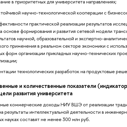
ание в приоритетных для университета направлениях;
тойчивой научно-технологической кооперации с бизнесо
ективности практической реализации результатов иссле
на основе формирования и развития сетевой модели тран
льтатов научной, образовательной и экспертно-аналитич
кого применения в реальном секторе экономики с исполь
х форм организации прикладных научно-технических прое
лизации;
нтации технологических разработок на продуктовые реше
венные и количественные показатели (индикато
цели развития университета
прямые коммерческие доходы НИУ ВШЭ от реализации трад
на результаты интеллектуальной деятельности в инженер
х науках составят не менее 300 млн руб.