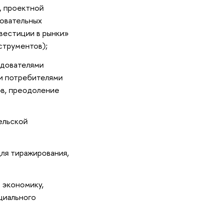
, проектной
зовательных
вестиции в рынки»
струментов);
едователями
ми потребителями
ов, преодоление
ельской
ля тиражирования,
 экономику,
циального