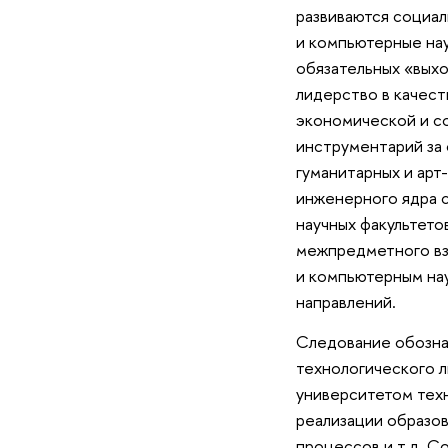
развиваются социал
и компьютерные нау
обязательных «выхо
лидерство в качест
экономической и с
инструментарий за 
гуманитарных и арт
инженерного ядра с
научных факультето
межпредметного вз
и компьютерным на
направлений.
Следование обозна
технологического л
университетом тех
реализации образов
процессов и т.д. С