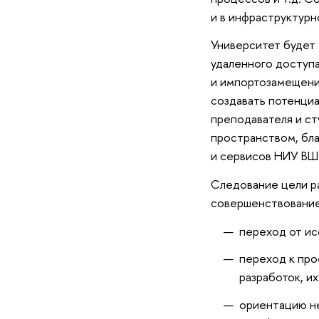
и в инфраструктурн
Университет будет
удаленного доступ
и импортозамещени
создавать потенци
преподавателя и ст
пространством, бл
и сервисов НИУ ВШ
Следование цели р
совершенствование 
переход от ис
переход к про
разработок, и
ориентацию не