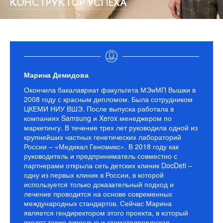
КОНСТРУКТОР УСПЕХА
Марина Демидова
Окончила бакалавриат факультета МЭиМП Вышки в
2008 году с красным дипломом. Была сотрудником
ЦКЕМИ НИУ ВШЭ. После выпуска работала в
компаниях Samsung и Xerox менеджером по
маркетингу. В течение трех лет руководила одной из
крупнейших частных генетических лабораторий
России – «Медикал Геномикс». В 2018 году как
руководитель и предприниматель совместно с
партнерами открыла сеть детских клиник DocDeti –
одну из первых клиник в России, в которой
используется только доказательный подход и
лечение проводится на основе современных
международных стандартов. Сейчас Марина
является гендиректором этого проекта, в который
входят также взрослые и стоматологическая