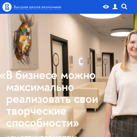
Высшая школа экономики
«В бизнесе можно
максимально
реализовать свои
творческие
способности»