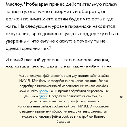
Маслоу. Чтобы врач принес действительную пользу
пациенту, его нужно накормить и обогреть, он
должен понимать: его детям будет что есть и где
жить. На следующем уровне пирамидки находится
окружение, врач должен ощущать поддержку и быть
уверенным, что ему не скажут: а почему ты не
сделал средний чек?
И самый главный уровень – это самореализация,
понимание, что ты несешь пациенту добро и что
пациент тебе за это будет благодарен. Но
Мы используем файлы cookies для улучшения работы сайта
последнее не сработает, если не закрыты
НИУ ВШЭ и большего удобства его использования. Более
подробную информацию об использовании файлов cookies
предыдущие уровни.
можно найти
здесь
, наши правила обработки персональных
данных –
здесь
. Продолжая пользоваться сайтом, вы
✖
подтверждаете, что были проинформированы об
использовании файлов cookies сайтом НИУ ВШЭ и согласны
с нашими правилами обработки персональных данных. Вы
Врач может выдержать
можете отключить файлы cookies в настройках Вашего
браузера.
плохое отношение и