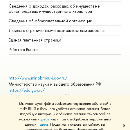
Сведения о доходах, расходах, об имуществе и
Б
обязательствах имущественного характера
О
Сведения об образовательной организации
О
Людям с ограниченными возможностями здоровья
Единая платежная страница
Работа в Вышке
http://www.minobrnauki.gov.ru/
Министерство науки и высшего образования РФ
https://edu.gov.ru/
Министерство просвещения РФ
https://elearning.hse.ru/mooc
Мы используем файлы cookies для улучшения работы сайта
Массовые открытые онлайн-курсы
НИУ ВШЭ и большего удобства его использования. Более
подробную информацию об использовании файлов cookies
можно найти
здесь
, наши правила обработки персональных
данных –
здесь
. Продолжая пользоваться сайтом, вы
✖
© НИУ ВШЭ 1993–2026
Адреса и контакты
Условия
подтверждаете, что были проинформированы об