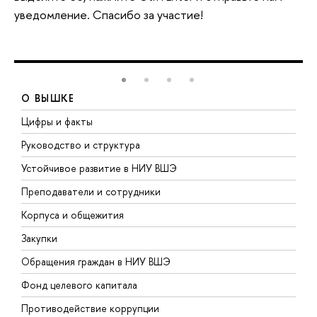
уведомление. Спасибо за участие!
О ВЫШКЕ
Цифры и факты
Л
Руководство и структура
Д
Устойчивое развитие в НИУ ВШЭ
О
Преподаватели и сотрудники
П
Корпуса и общежития
В
Закупки
П
Обращения граждан в НИУ ВШЭ
А
Фонд целевого капитала
Д
Противодействие коррупции
Ц