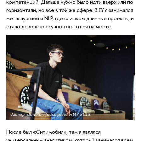
компетенций. Дальше нужно было идти вверх или по
горизонтали, но все в той же сфере. В EY я занимался
металлургией и NLP, где слишком длинные проекты, и
стало довольно скучно топтаться на месте.
Автор: Даниил Прокофьев/ НИУ ВШЭ
После был «Ситимобил», там я являлся
универсальным аналитиком, который занимался всем