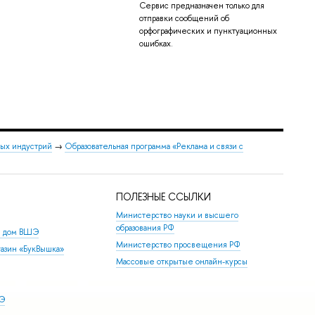
Сервис предназначен только для
отправки сообщений об
орфографических и пунктуационных
ошибках.
ных индустрий
→
Образовательная программа «Реклама и связи с
ПОЛЕЗНЫЕ ССЫЛКИ
Министерство науки и высшего
образования РФ
й дом ВШЭ
Министерство просвещения РФ
азин «БукВышка»
Массовые открытые онлайн-курсы
ШЭ