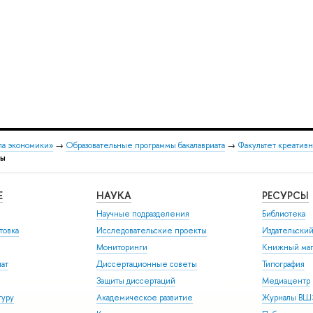
ла экономики»
→
Образовательные программы бакалавриата
→
Факультет креатив
ты
Е
НАУКА
РЕСУРСЫ
Научные подразделения
Библиотека
товка
Исследовательские проекты
Издательски
Мониторинги
Книжный маг
иат
Диссертационные советы
Типография
Защиты диссертаций
Медиацентр
туру
Академическое развитие
Журналы В