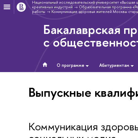
Национальный исследовательский университет «Высшая 
креативных индустрий
Образовательная программа «Ре
работы
Коммуникация здоровья жителей Москвы старш
Бакалаврская пр
с общественнос
О программе
Абитуриентам
Выпускные квалиф
Коммуникация здоровь