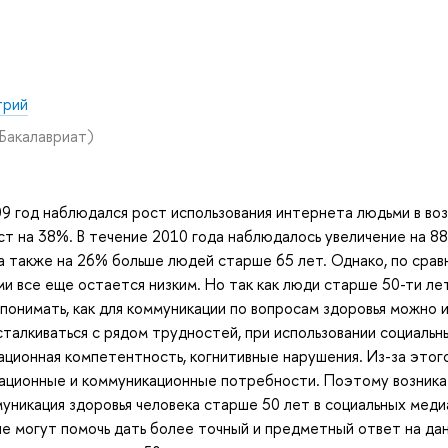
трий
Бакалавриат)
09 год наблюдался рост использования интернета людьми в во
ст на 38%. В течение 2010 года наблюдалось увеличение на 8
 а также на 26% больше людей старше 65 лет. Однако, по сра
 все еще остается низким. Но так как люди старше 50-ти лет
понимать, как для коммуникации по вопросам здоровья можно 
сталкиваться с рядом трудностей, при использовании социальн
ационная компетентность, когнитивные нарушения. Из-за этог
ационные и коммуникационные потребности. Поэтому возник
уникация здоровья человека старше 50 лет в социальных меди
е могут помочь дать более точный и предметный ответ на да