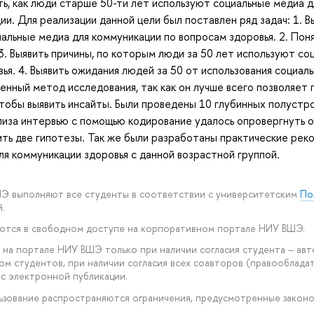
ть, как люди старше 50-ти лет используют социальные медиа 
и. Для реализации данной цели был поставлен ряд задач: 1. Вы
льные медиа для коммуникации по вопросам здоровья. 2. Понят
3. Выявить причины, по которым люди за 50 лет используют со
ья. 4. Выявить ожидания людей за 50 от использования социал
енный метод исследования, так как он лучше всего позволяет
 чтобы выявить инсайты. Были проведены 10 глубинных полуст
лиза интервью с помощью кодирование удалось опровергнуть о
ить две гипотезы. Так же были разработаны практические рек
я коммуникации здоровья с данной возрастной группой.
ШЭ выполняют все студенты в соответствии с университетским
По
.
уются в свободном доступе на корпоративном портале НИУ ВШЭ.
 на портале НИУ ВШЭ только при наличии согласия студента – авт
ом студентов, при наличии согласия всех соавторов (правообладат
с электронной публикации.
ользование распространяются ограничения, предусмотренные закон