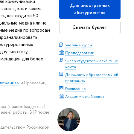
для коммуникации
Для иностранных
яснить, как и каким
абитуриентов
ь, как люди за 50
циальные медиа или не
Скачать буклет
ьные медиа по вопросам
 проанализировать
роктурированных
Учебные курсы
дну гипотезу,
Преподаватели
омендации для более
Число студентов и вакантные
места
Документы образовательной
программы
ложением
и Правилами,
Расписание
Академический совет
ора (правообладателя)
елей) работы. ВКР после
одательством Российской