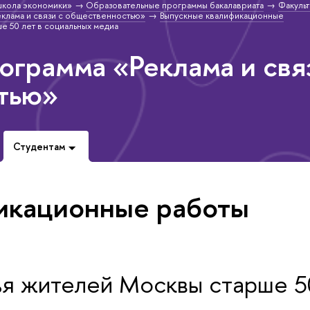
школа экономики»
Образовательные программы бакалавриата
Факульт
клама и связи с общественностью»
Выпускные квалификационные
е 50 лет в социальных медиа
ограмма «Реклама и свя
тью»
Студентам
икационные работы
я жителей Москвы старше 50