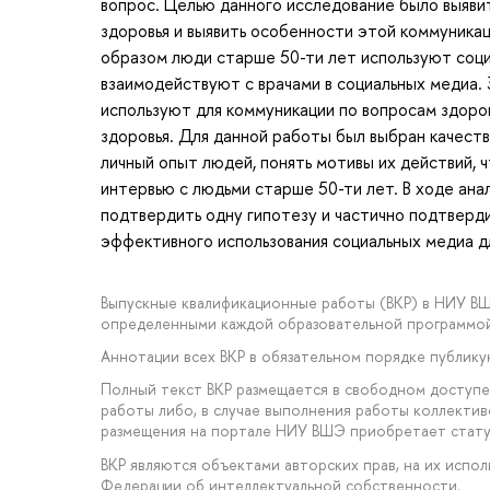
вопрос. Целью данного исследование было выяви
здоровья и выявить особенности этой коммуникаци
образом люди старше 50-ти лет используют социа
взаимодействуют с врачами в социальных медиа. 
используют для коммуникации по вопросам здоров
здоровья. Для данной работы был выбран качеств
личный опыт людей, понять мотивы их действий,
интервью с людьми старше 50-ти лет. В ходе ана
подтвердить одну гипотезу и частично подтверд
эффективного использования социальных медиа дл
Выпускные квалификационные работы (ВКР) в НИУ В
определенными каждой образовательной программой
Аннотации всех ВКР в обязательном порядке публик
Полный текст ВКР размещается в свободном доступе
работы либо, в случае выполнения работы коллектив
размещения на портале НИУ ВШЭ приобретает стату
ВКР являются объектами авторских прав, на их исп
Федерации об интеллектуальной собственности.