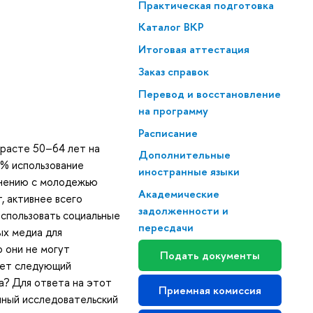
Практическая подготовка
Каталог ВКР
Итоговая аттестация
Заказ справок
Перевод и восстановление
на программу
Расписание
зрасте 50–64 лет на
Дополнительные
8% использование
иностранные языки
внению с молодежью
Академические
, активнее всего
задолженности и
использовать социальные
пересдачи
ых медиа для
о они не могут
Подать документы
ает следующий
а? Для ответа на этот
Приемная комиссия
нный исследовательский