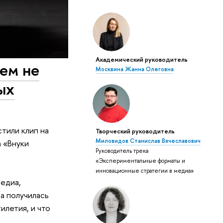
Академический руководитель
ем не
Москвина Жанна Олеговна
ых
тили клип на
Творческий руководитель
Миловидов Станислав Вячеславович
 «Внуки
Руководитель трека
«Экспериментальные форматы и
инновационные стратегии в медиа»
едиа,
а получилась
илетия, и что