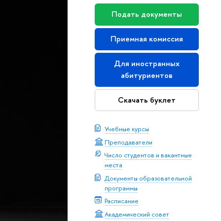
Подать документы
Приемная комиссия
Для иностранных
абитуриентов
Скачать буклет
Учебные курсы
Преподаватели
Число студентов и вакантные
места
Документы образовательной
программы
Расписание
Академический совет