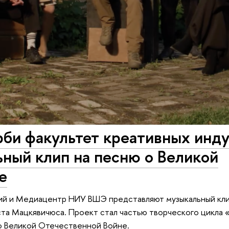
рби факультет креативных инд
ный клип на песню о Великой
е
рий и Медиацентр НИУ ВШЭ представляют музыкальный кл
та Мацкявичюса. Проект стал частью творческого цикла 
о Великой Отечественной Войне.