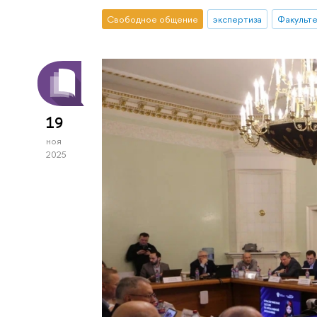
Свободное общение
экспертиза
Факульте
19
ноя
2025