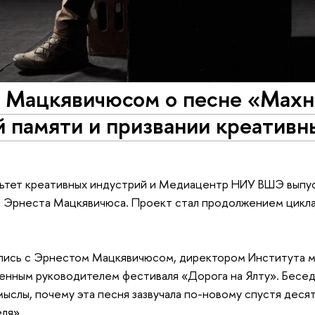
м Мацкявичюсом о песне «Махн
й памяти и призвании креативн
ультет креативных индустрий и Медиацентр НИУ ВШЭ выпус
и Эрнеста Мацкявичюса. Проект стал продолжением цикла
ились с Эрнестом Мацкявичюсом, директором Института м
енным руководителем фестиваля «Дорога на Ялту». Бесед
ыслы, почему эта песня зазвучала по-новому спустя десят
ля».