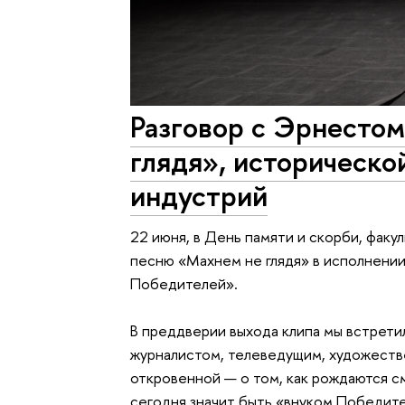
Разговор с Эрнесто
глядя», историческо
индустрий
22 июня, в День памяти и скорби, фак
песню «Махнем не глядя» в исполнени
Победителей».
В преддверии выхода клипа мы встрет
журналистом, телеведущим, художеств
откровенной — о том, как рождаются см
сегодня значит быть «внуком Победите