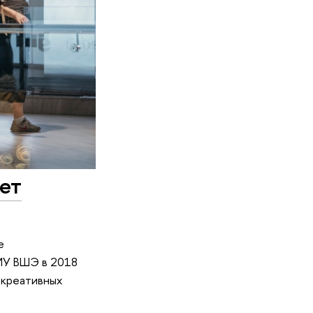
ет
е
НИУ ВШЭ в 2018
 креативных