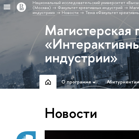
Национальный исследовательский университет «Высш
(Москва)
Факультет креативных индустрий
Маги
индустрии»
Новости
Тема «Факультет креативн
Магистерская 
«Интерактивны
индустрии»
О программе
Абитуриента
Новости