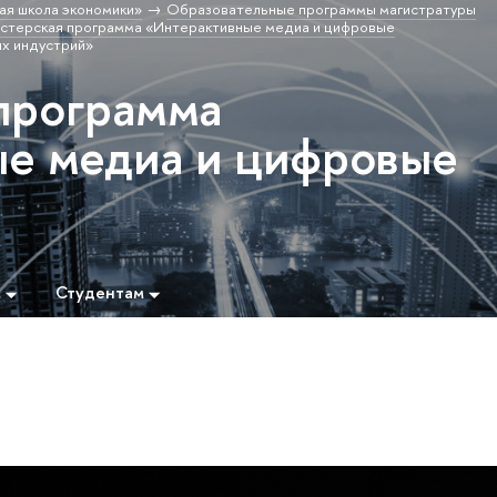
ая школа экономики»
Образовательные программы магистратуры
стерская программа «Интерактивные медиа и цифровые
ых индустрий»
программа
е медиа и цифровые
м
Студентам