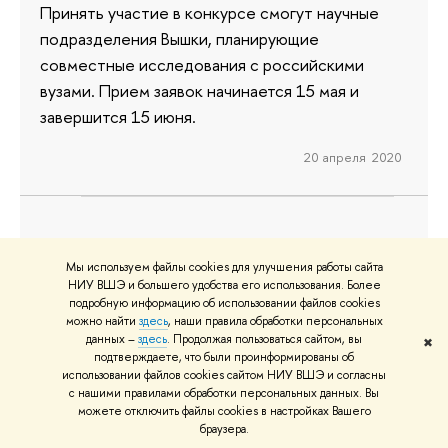
Принять участие в конкурсе смогут научные
подразделения Вышки, планирующие
совместные исследования с российскими
вузами. Прием заявок начинается 15 мая и
завершится 15 июня.
20 апреля 2020
40 аспирантов Вышки стали
Мы используем файлы cookies для улучшения работы сайта
победителями конкурса РФФИ
НИУ ВШЭ и большего удобства его использования. Более
подробную информацию об использовании файлов cookies
Российский фонд фундаментальных
можно найти
здесь
, наши правила обработки персональных
данных –
здесь
. Продолжая пользоваться сайтом, вы
исследований подвел итоги первого конкурса
✖
подтверждаете, что были проинформированы об
проектов, выполняемых аспирантами,
использовании файлов cookies сайтом НИУ ВШЭ и согласны
с нашими правилами обработки персональных данных. Вы
обучающимися в российских вузах и научных
можете отключить файлы cookies в настройках Вашего
организациях. Среди победителей, чьи
браузера.