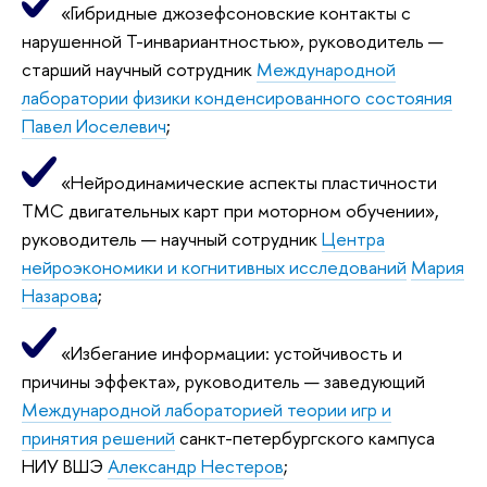
«Гибридные джозефсоновские контакты с
нарушенной T-инвариантностью», руководитель —
старший научный сотрудник
Международной
лаборатории физики конденсированного состояния
Павел Иоселевич
;
«Нейродинамические аспекты пластичности
ТМС двигательных карт при моторном обучении»,
руководитель — научный сотрудник
Центра
нейроэкономики и когнитивных исследований
Мария
Назарова
;
«Избегание информации: устойчивость и
причины эффекта», руководитель — заведующий
Международной лабораторией теории игр и
принятия решений
санкт-петербургского кампуса
НИУ ВШЭ
Александр Нестеров
;