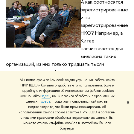
А как соотносятся
зарегистрированные
и не
зарегистрированные
НКО? Например, в
Китае
насчитывается два
миллиона таких
организаций, из них только тридцать тысяч
зарегистрированных. Не затрагивается ли поэтому в
приведенных докладах лишь верхушка айсберга? И,
Мы используем файлы cookies для улучшения работы сайта
НИУ ВШЭ и большего удобства его использования. Более
наконец, как быть с ситуацией влияния НКО и НПО?
подробную информацию об использовании файлов cookies
Ведь очевидно, что российские законы об НКО и
можно найти
здесь
, наши правила обработки персональных
данных –
здесь
. Продолжая пользоваться сайтом, вы
НПО приняты в стремлении избежать "цветных
✖
подтверждаете, что были проинформированы об
революций", которые как раз и осуществлялись через
использовании файлов cookies сайтом НИУ ВШЭ и согласны
посредство НКО и НПО. Считают ли докладчики, что
с нашими правилами обработки персональных данных. Вы
можете отключить файлы cookies в настройках Вашего
этот фактор играет роль, или он элиминируется в
браузера.
указанных докладчиками исследованиях?