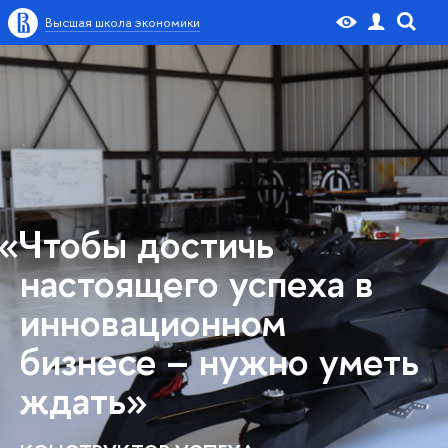
Высшая школа экономики
«Чтобы достичь
настоящего успеха в
инновационном
бизнесе – нужно уметь
ждать»