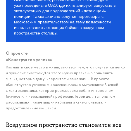
уже проведены в ОАЭ, где их планируют запускать в
эксплуатацию для подразделений «летающей»
полиции. Также активно ведутся переговоры с
московским правительством на тему возможности
использования летающих байков в воздушном
пространстве столицы.
О проекте
«Конструктор успеха»
Как найти свое место в жизни, заняться тем, что получается легко
и приносит счастье? Для этого нужно правильно применить
знания, которые дал университет и сама жизнь. В проекте
«Конструктор успеха» мы рассказываем о выпускниках Высшей
школы экономики, которые реализовали себя в интересном
бизнесе или неожиданной профессии. Герои делятся опытом —
рассказывают, какие шишки набивали и как использовали
предоставленные им шансы.
Воздушное пространство становится все