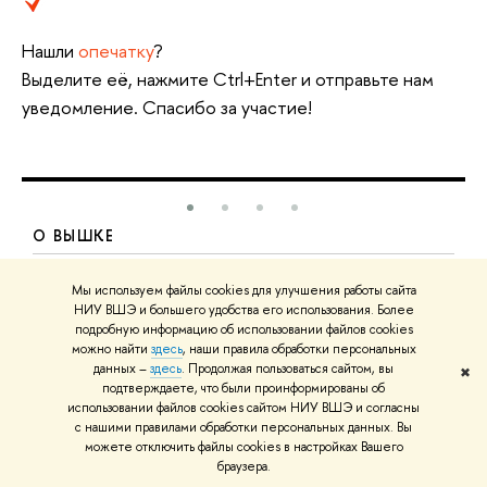
Нашли
опечатку
?
Выделите её, нажмите Ctrl+Enter и отправьте нам
уведомление. Спасибо за участие!
О ВЫШКЕ
Цифры и факты
Л
Мы используем файлы cookies для улучшения работы сайта
Руководство и структура
Д
НИУ ВШЭ и большего удобства его использования. Более
подробную информацию об использовании файлов cookies
Устойчивое развитие в НИУ ВШЭ
О
можно найти
здесь
, наши правила обработки персональных
данных –
здесь
. Продолжая пользоваться сайтом, вы
✖
Преподаватели и сотрудники
П
подтверждаете, что были проинформированы об
использовании файлов cookies сайтом НИУ ВШЭ и согласны
Корпуса и общежития
В
с нашими правилами обработки персональных данных. Вы
можете отключить файлы cookies в настройках Вашего
Закупки
П
браузера.
Обращения граждан в НИУ ВШЭ
А