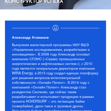
КОНСТРУКТОР УСПЕХА
Александр Атаманов
Выпускник магистерской программы НИУ ВШЭ
«Управление исследованиями, разработками и
инновациями». В 2008 году Александр основал
компанию СПЭНС («Сервис промышленных
энергетических и нефтегазовых систем»), с 2010
года является генеральным директором компании
WIRA Energy, в 2013 году создал единую платформу
для решения вопросов интеллектуальной
собственности «Онлайн Патент». В 2014 году с
компанией «Онлайн Патент» Александр стал
резидентом Сколково, где сейчас также
разрабатывает и испытывает продукцию в рамках
проекта HOVERSURF – это летающие байки
(ховербайки), дрон-такси и грузовые дроны.
Испытания байков, разработанных Александром,