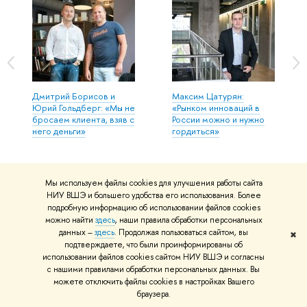
Дмитрий Борисов и
Максим Цатурян:
Юрий Гольдберг: «Мы не
«Рынком инноваций в
бросаем клиента, взяв с
России можно и нужно
него деньги»
гордиться»
Мы используем файлы cookies для улучшения работы сайта
НИУ ВШЭ и большего удобства его использования. Более
подробную информацию об использовании файлов cookies
можно найти
здесь
, наши правила обработки персональных
данных –
здесь
. Продолжая пользоваться сайтом, вы
✖
подтверждаете, что были проинформированы об
использовании файлов cookies сайтом НИУ ВШЭ и согласны
с нашими правилами обработки персональных данных. Вы
можете отключить файлы cookies в настройках Вашего
Нашли
опечатку
?
браузера.
Выделите её, нажмите Ctrl+Enter и отправьте нам