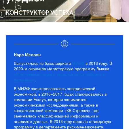
КОНСТРУКТОР УСПЕХА
Нарэ Мелоян
Выпустилась из бакалавриата
МИЭФ
в 2018 году. В
2020-м окончила магистерскую программу Вышки
«Когнитивные науки и технологии: от нейрона к
познанию»
.
В МИЭФ заинтересовалась поведенческой
экономикой, в 2016–2017 годах стажировалась в
компании Ecorys, которая занимается
экономическими исследованиями, а также в
консалтинговой компании «КБ Стрелка», где
занималась классификацией информации и
анализом данных. В 2018 году прошла стажерскую
программу в департаменте риск-менеджмента