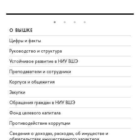
О ВЫШКЕ
Цифры и факты
Л
Руководство и структура
Д
Устойчивое развитие в НИУ ВШЭ
О
Преподаватели и сотрудники
П
Корпуса и общежития
В
Закупки
П
Обращения граждан в НИУ ВШЭ
А
Фонд целевого капитала
Д
Противодействие коррупции
Ц
Сведения о доходах, расходах, об имуществе и
Б
обязательствах имущественного характера