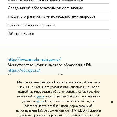
О
Сведения об образовательной организации
О
Людям с ограниченными возможностями здоровья
Единая платежная страница
Работа в Вышке
http://www.minobrnauki.gov.ru/
Министерство науки и высшего образования РФ
https://edu.gov.ru/
Министерство просвещения РФ
https://elearning.hse.ru/mooc
Мы используем файлы cookies для улучшения работы сайта
Массовые открытые онлайн-курсы
НИУ ВШЭ и большего удобства его использования. Более
подробную информацию об использовании файлов cookies
можно найти
здесь
, наши правила обработки персональных
данных –
здесь
. Продолжая пользоваться сайтом, вы
✖
© НИУ ВШЭ 1993–2026
Адреса и контакты
Условия
подтверждаете, что были проинформированы об
использования материалов
Политика конфиденциальности
Карта
использовании файлов cookies сайтом НИУ ВШЭ и согласны
сайта
с нашими правилами обработки персональных данных. Вы