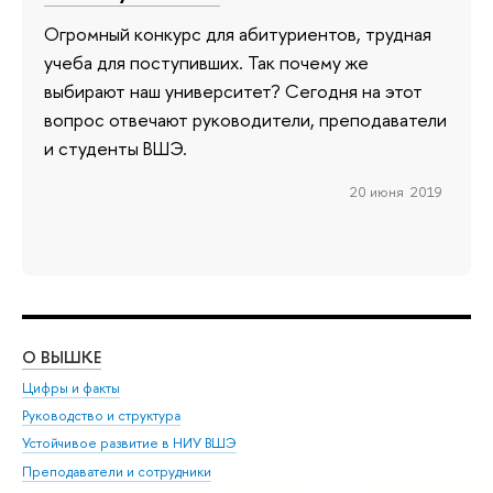
Огромный конкурс для абитуриентов, трудная
учеба для поступивших. Так почему же
выбирают наш университет? Сегодня на этот
вопрос отвечают руководители, преподаватели
и студенты ВШЭ.
20 июня 2019
О ВЫШКЕ
ОБ
Цифры и факты
Ли
Руководство и структура
Дов
Устойчивое развитие в НИУ ВШЭ
Ол
Преподаватели и сотрудники
При