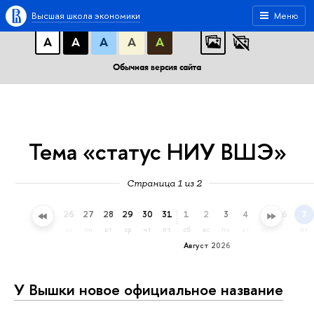
A
A
A
АБВ
АБВ
АБВ
Высшая школа экономики
Меню
А
А
А
А
А
Обычная версия сайта
Тема «статус НИУ ВШЭ»
Страница 1 из 2
23
24
25
26
27
28
29
30
31
1
2
3
4
5
6
7
чт
пт
сб
вс
пн
вт
ср
чт
пт
сб
вс
пн
вт
ср
чт
пт
Август 2026
У Вышки новое официальное название