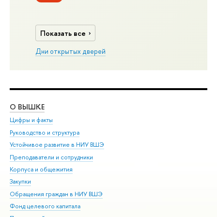
Показать все
Дни открытых дверей
О ВЫШКЕ
ОБ
Цифры и факты
Ли
Руководство и структура
Дов
Устойчивое развитие в НИУ ВШЭ
Ол
Преподаватели и сотрудники
При
Корпуса и общежития
Вы
Закупки
При
Обращения граждан в НИУ ВШЭ
Ас
Фонд целевого капитала
До