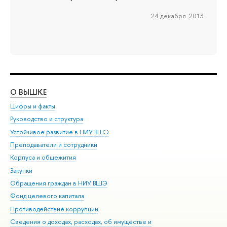
24 декабря 2013
О ВЫШКЕ
ОБ
Цифры и факты
Ли
Руководство и структура
Дов
Устойчивое развитие в НИУ ВШЭ
Ол
Преподаватели и сотрудники
При
Корпуса и общежития
Вы
Закупки
При
Обращения граждан в НИУ ВШЭ
Ас
Фонд целевого капитала
До
Противодействие коррупции
Цен
Сведения о доходах, расходах, об имуществе и
Би