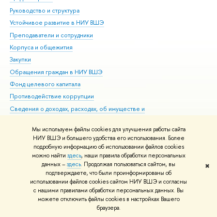
Руководство и структура
Дов
Устойчивое развитие в НИУ ВШЭ
Ол
Преподаватели и сотрудники
При
Корпуса и общежития
Вы
Закупки
При
Обращения граждан в НИУ ВШЭ
Ас
Фонд целевого капитала
До
Противодействие коррупции
Цен
Сведения о доходах, расходах, об имуществе и
Би
обязательствах имущественного характера
Об
Мы используем файлы cookies для улучшения работы сайта
Сведения об образовательной организации
Обр
НИУ ВШЭ и большего удобства его использования. Более
Людям с ограниченными возможностями здоровья
подробную информацию об использовании файлов cookies
Единая платежная страница
можно найти
здесь
, наши правила обработки персональных
данных –
здесь
. Продолжая пользоваться сайтом, вы
✖
Работа в Вышке
подтверждаете, что были проинформированы об
использовании файлов cookies сайтом НИУ ВШЭ и согласны
Редактору
с нашими правилами обработки персональных данных. Вы
© НИУ ВШЭ 1993–2026
Адреса и контакты
Условия использования
можете отключить файлы cookies в настройках Вашего
браузера.
материалов
Политика конфиденциальности
Карта сайта