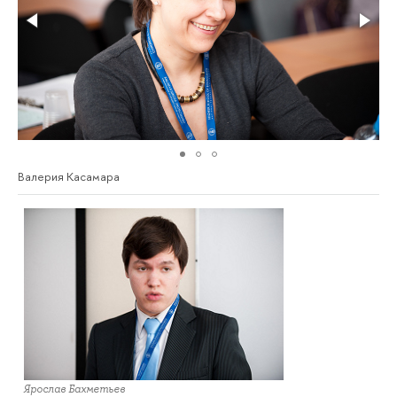
Валерия Касамара
Ярослав Бахметьев