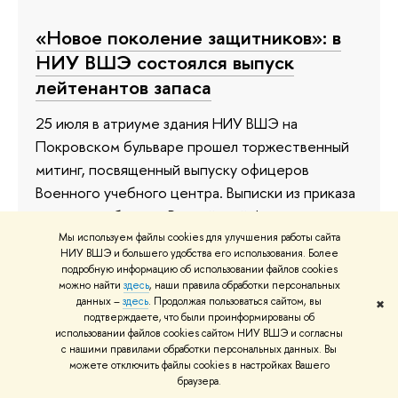
«Новое поколение защитников»: в
НИУ ВШЭ состоялся выпуск
лейтенантов запаса
25 июля в атриуме здания НИУ ВШЭ на
Покровском бульваре прошел торжественный
митинг, посвященный выпуску офицеров
Военного учебного центра. Выписки из приказа
министра обороны Российской Федерации о
присвоении воинского звания лейтенанта с
Мы используем файлы cookies для улучшения работы сайта
НИУ ВШЭ и большего удобства его использования. Более
зачислением в запас и дипломы об окончании
подробную информацию об использовании файлов cookies
университета получили 132 человека. Затем
можно найти
здесь
, наши правила обработки персональных
данных –
здесь
. Продолжая пользоваться сайтом, вы
состоялся офицерский бал.
✖
подтверждаете, что были проинформированы об
использовании файлов cookies сайтом НИУ ВШЭ и согласны
27 июля
с нашими правилами обработки персональных данных. Вы
можете отключить файлы cookies в настройках Вашего
браузера.