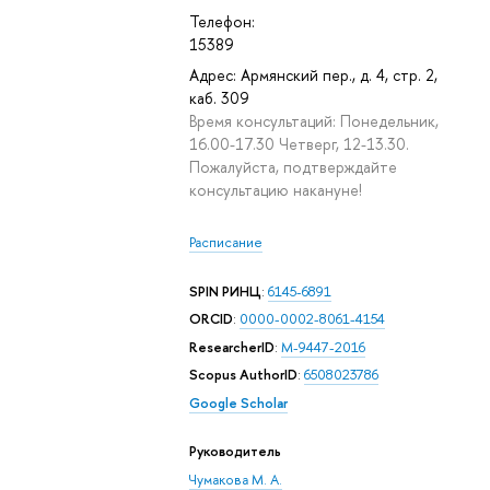
Телефон:
15389
Адрес: Армянский пер., д. 4, стр. 2,
каб. 309
Время консультаций: Понедельник,
16.00-17.30 Четверг, 12-13.30.
Пожалуйста, подтверждайте
консультацию накануне!
Расписание
SPIN РИНЦ
:
6145-6891
ORCID
:
0000-0002-8061-4154
ResearcherID
:
M-9447-2016
Scopus AuthorID
:
6508023786
Google Scholar
Руководитель
Чумакова М. А.