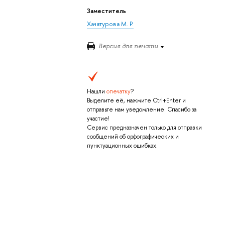
Заместитель
Хачатурова М. Р.
Версия для печати
Нашли
опечатку
?
Выделите её, нажмите Ctrl+Enter и
отправьте нам уведомление. Спасибо за
участие!
Сервис предназначен только для отправки
сообщений об орфографических и
пунктуационных ошибках.