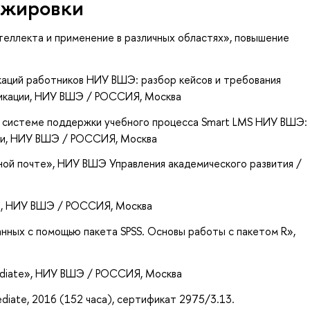
ажировки
теллекта и применение в различных областях»
, повышение
аций работников НИУ ВШЭ: разбор кейсов и требования
икации
, НИУ ВШЭ / РОССИЯ, Москва
в системе поддержки учебного процесса Smart LMS НИУ ВШЭ:
ии
, НИУ ВШЭ / РОССИЯ, Москва
ной почте»
, НИУ ВШЭ Управления академического развития /
»
, НИУ ВШЭ / РОССИЯ, Москва
анных с помощью пакета SPSS. Основы работы с пакетом R»
,
ediate»
, НИУ ВШЭ / РОССИЯ, Москва
ediate, 2016 (152 часа), сертификат 2975/3.13.