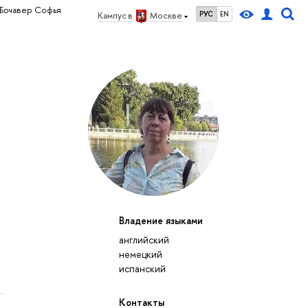
Бочавер Софья
РУС
EN
Кампус в
Москве
Владение языками
английский
немецкий
испанский
Контакты