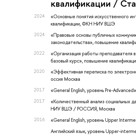
квалификации / Ст
2024
«Основные понятия искусственного ин
квалификации
, ФКН НИУ ВШЭ
2024
«Правовые основы публичных коммуник
законодательства»
, повышение квалиф
2022
«Организация работы преподавателя 
базовый курс»
, повышение квалификац
2020
«Эффективная переписка по электрон
оссия Москва
2017
«General English, уровень Pre-Advanced
2017
«Количественный анализ социальных д
НИУ ВШЭ / РОССИЯ, Москва
2016
«General English, уровень Upper Interm
Английский язык, уровень Upper-interm