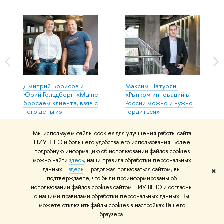
Дмитрий Борисов и
Максим Цатурян:
Юрий Гольдберг: «Мы не
«Рынком инноваций в
бросаем клиента, взяв с
России можно и нужно
него деньги»
гордиться»
Мы используем файлы cookies для улучшения работы сайта
НИУ ВШЭ и большего удобства его использования. Более
подробную информацию об использовании файлов cookies
можно найти
здесь
, наши правила обработки персональных
данных –
здесь
. Продолжая пользоваться сайтом, вы
✖
подтверждаете, что были проинформированы об
использовании файлов cookies сайтом НИУ ВШЭ и согласны
с нашими правилами обработки персональных данных. Вы
можете отключить файлы cookies в настройках Вашего
браузера.