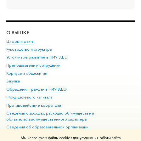
О ВЫШКЕ
ОБ
Цифры и факты
Ли
Руководство и структура
Дов
Устойчивое развитие в НИУ ВШЭ
Ол
Преподаватели и сотрудники
При
Корпуса и общежития
Вы
Закупки
При
Обращения граждан в НИУ ВШЭ
Ас
Фонд целевого капитала
До
Противодействие коррупции
Цен
Сведения о доходах, расходах, об имуществе и
Би
обязательствах имущественного характера
Об
Сведения об образовательной организации
Обр
Людям с ограниченными возможностями здоровья
Мы используем файлы cookies для улучшения работы сайта