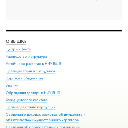
О ВЫШКЕ
ОБ
Цифры и факты
Ли
Руководство и структура
Дов
Устойчивое развитие в НИУ ВШЭ
Ол
Преподаватели и сотрудники
При
Корпуса и общежития
Вы
Закупки
При
Обращения граждан в НИУ ВШЭ
Ас
Фонд целевого капитала
До
Противодействие коррупции
Цен
Сведения о доходах, расходах, об имуществе и
Би
обязательствах имущественного характера
Об
Сведения об образовательной организации