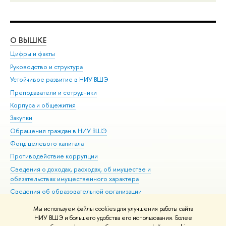
О ВЫШКЕ
ОБ
Цифры и факты
Ли
Руководство и структура
Дов
Устойчивое развитие в НИУ ВШЭ
Ол
Преподаватели и сотрудники
При
Корпуса и общежития
Вы
Закупки
При
Обращения граждан в НИУ ВШЭ
Ас
Фонд целевого капитала
До
Противодействие коррупции
Цен
Сведения о доходах, расходах, об имуществе и
Би
обязательствах имущественного характера
Об
Сведения об образовательной организации
Обр
Людям с ограниченными возможностями здоровья
Мы используем файлы cookies для улучшения работы сайта
Единая платежная страница
НИУ ВШЭ и большего удобства его использования. Более