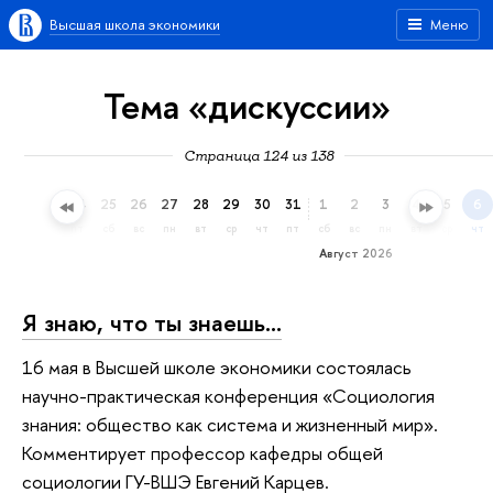
Высшая школа экономики
Меню
Тема «дискуссии»
Страница 124 из 138
22
23
24
25
26
27
28
29
30
31
1
2
3
4
5
6
ср
чт
пт
сб
вс
пн
вт
ср
чт
пт
сб
вс
пн
вт
ср
чт
Август 2026
Я знаю, что ты знаешь…
16 мая в Высшей школе экономики состоялась
научно-практическая конференция «Социология
знания: общество как система и жизненный мир».
Комментирует профессор кафедры общей
социологии ГУ-ВШЭ Евгений Карцев.