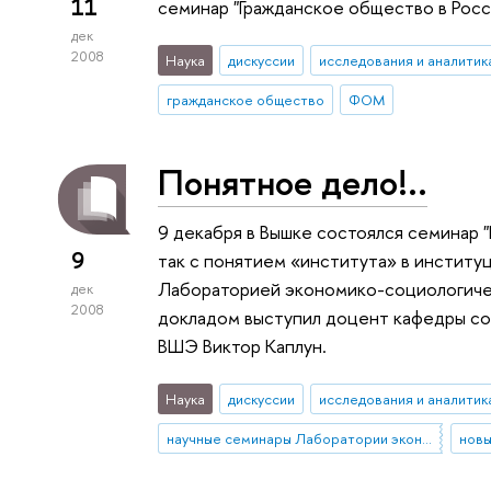
11
семинар "Гражданское общество в Росс
дек
2008
Наука
дискуссии
исследования и аналитик
гражданское общество
ФОМ
Понятное дело!..
9 декабря в Вышке состоялся семинар "
9
так с понятием «института» в институ
Лабораторией экономико-социологиче
дек
2008
докладом выступил доцент кафедры со
ВШЭ Виктор Каплун.
Наука
дискуссии
исследования и аналитик
научные семинары Лаборатории экономико-социологических исследований (ЛЭСИ)
новы