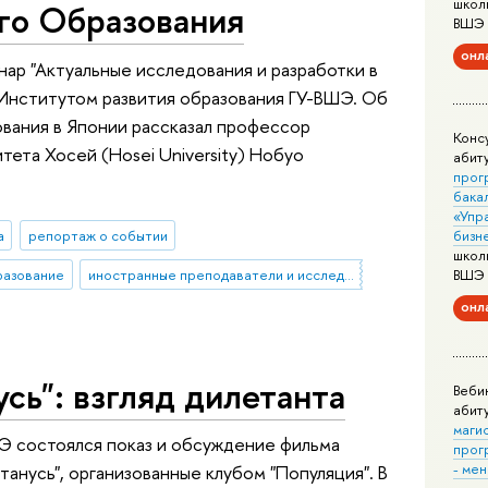
школ
го Образования
ВШЭ
онл
ар "Актуальные исследования и разработки в
 Институтом развития образования ГУ-ВШЭ. Об
вания в Японии рассказал профессор
Конс
тета Хосей (Hosei University) Нобуо
абит
прог
бака
«Упр
а
репортаж о событии
бизн
школ
разование
иностранные преподаватели и исследователи
ВШЭ
онл
усь": взгляд дилетанта
Веби
абит
маги
ШЭ состоялся показ и обсуждение фильма
прог
- ме
станусь", организованные клубом "Популяция". В