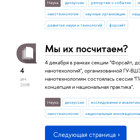
Наука
дискуссии
репортаж о событии
и
нанотехнологии
научные организации
нац
развитие науки и технологий
форсайт
Мы их посчитаем?
4 декабря в рамках секции "Форсайт, д
4
нанотехологий", организованной ГУ-В
нанотехнологиям состоялась сессия "П
дек
2008
концепция и национальная практика".
Наука
дискуссии
исследования и аналитик
нанотехнологии
национальные инновационн
Следующая страница