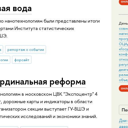
онл
ая вода
о нанотехнологиям были представлены итоги
День
ертами Института статистических
совм
маги
ВШЭ.
прог
ОЦА
«Гос
а
репортаж о событии
конф
отно
огии
форсайт
регу
деят
рели
ардинальная реформа
объе
онл
нологиям в московском ЦВК "Экспоцентр" 4
т, дорожные карты и индикаторы в области
ганизатором секции выступает ГУ-ВШЭ и
По
тических исследований и экономики знаний.
Дни 
двер