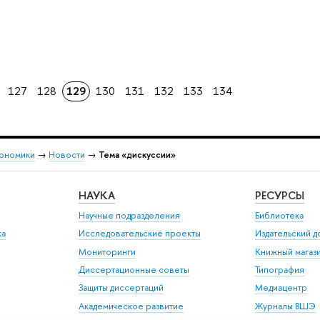
127
128
129
130
131
132
133
134
кономики
→
Новости
→
Тема «дискуссии»
НАУКА
РЕСУРСЫ
Научные подразделения
Библиотека
ка
Исследовательские проекты
Издательский 
Мониторинги
Книжный магаз
Диссертационные советы
Типография
Защиты диссертаций
Медиацентр
Академическое развитие
Журналы ВШЭ