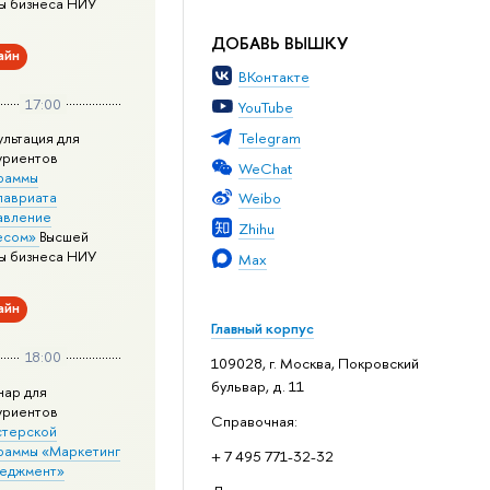
ы бизнеса НИУ
ДОБАВЬ ВЫШКУ
айн
ВКонтакте
17:00
YouTube
Telegram
ультация для
уриентов
WeChat
раммы
лавриата
Weibo
авление
Zhihu
есом»
Высшей
ы бизнеса НИУ
Max
айн
Главный корпус
18:00
109028, г. Москва, Покровский
бульвар, д. 11
нар для
уриентов
Справочная:
стерской
раммы «Маркетинг
+ 7 495 771-32-32
неджмент»