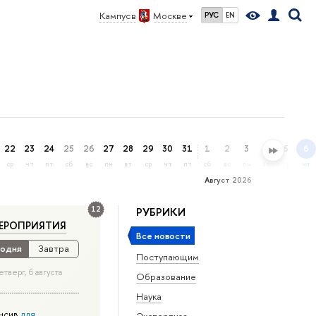
Кампус в
Москве
РУС
EN
22
23
24
25
26
27
28
29
30
31
1
2
3
4
5
6
ср
чт
пт
сб
вс
пн
вт
ср
чт
пт
сб
вс
пн
вт
ср
чт
Август 2026
12
РУБРИКИ
ЕРОПРИЯТИЯ
Все новости
одня
Завтра
Поступающим
етверг, 6 августа
Образование
Наука
нсив
для
Экспертиза