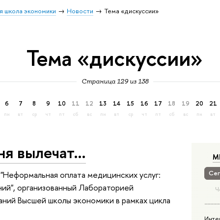
я школа экономики
Новости
Тема «дискуссии»
Тема «дискуссии»
Страница 129 из 138
6
7
8
9
10
11
12
13
14
15
16
17
18
19
20
21
пн
вт
ср
чт
пт
сб
вс
пн
вт
ср
чт
пт
сб
вс
пн
вт
еня вылечат…
М
Сег
 "Неформальная оплата медицинских услуг:
ий", организованный Лабораторией
Ч
ний Высшей школы экономики в рамках цикла
Инте