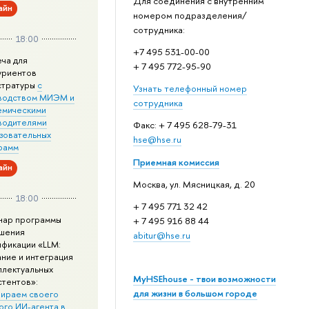
Для соединения с внутренним
айн
номером подразделения/
сотрудника:
18:00
+7 495 531-00-00
еча для
+ 7 495 772-95-90
уриентов
стратуры
с
Узнать телефонный номер
водством МИЭМ и
сотрудника
емическими
водителями
Факс: + 7 495 628-79-31
зовательных
hse@hse.ru
рамм
Приемная комиссия
айн
Москва, ул. Мясницкая, д. 20
18:00
+ 7 495 771 32 42
нар программы
+ 7 495 916 88 44
шения
abitur@hse.ru
ификации «LLM:
ание и интеграция
ллектуальных
MyHSEhouse - твои возможности
стентов»:
для жизни в большом городе
ираем своего
ого ИИ-агента в