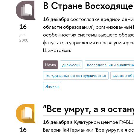
В Стране Восходяще
16 декабря состоялся очередной семин
16
области образования", организованный
особенностях системы высшего образо
дек
2008
факультета управления и права универси
Шимотомаи.
Наука
дискуссии
исследования и аналитик
международное сотрудничество
высшее об
Япония
"Все умрут, а я остан
16 декабря в Культурном центре ГУ-В
16
Валерии Гай Германики "Все умрут, а я о