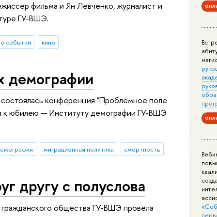
жиссер фильма и Ян Левченко, журналист и
онл
ьтуре ГУ-ВШЭ.
о событии
кино
Встр
абит
маги
руко
ях демографии
акад
руко
обра
и состоялась конференция "Проблемное поле
прог
я к юбилею — Институту демографии ГУ-ВШЭ
онл
демография
миграционная политика
смертность
Веби
повы
квал
уг другу с полуслова
созд
инте
асси
 гражданского общества ГУ-ВШЭ провела
«Соб
перв