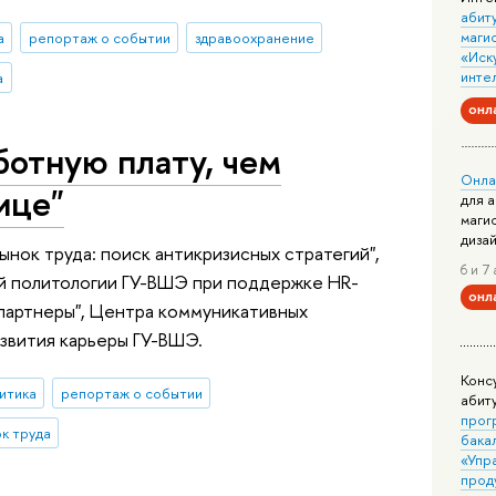
абит
маги
а
репортаж о событии
здравоохранение
«Иск
инте
а
онл
ботную плату, чем
Онла
ице"
для 
маги
диза
нок труда: поиск антикризисных стратегий",
6 и 7 
ой политологии ГУ-ВШЭ при поддержке HR-
онл
 партнеры", Центра коммуникативных
звития карьеры ГУ-ВШЭ.
Конс
итика
репортаж о событии
абит
прог
к труда
бака
«Упр
прод