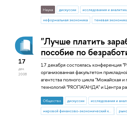
Наука
дискуссии
исследования и аналитик
неформальная экономика
теневая экономик
"Лучше платить зара
пособие по безработ
17
17 декабря состоялась конференция "Ры
дек
организованная факультетом прикладн
2008
агентства полного цикла "Можайская и
технологий "PRОПАГАНДА" и Центра ра
Общество
дискуссии
исследования и анал
мировой финансово-экономический кризис
рыно