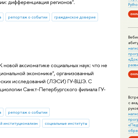
ии: дифференциация регионов".
Pytho
онл
а
репортаж о событии
гражданское доверие
Веби
абит
маги
прог
«Док
К новой аксиоматике социальных наук: что не
разв
циональной экономике", организованный
онл
ских исследований (ЛЭСИ) ГУ-ВШЭ. С
циологии Санкт-Петербургского филиала ГУ-
Встр
с ак
руко
а
репортаж о событии
маги
прог
й институционализм
социальные институты
«Пед
обра