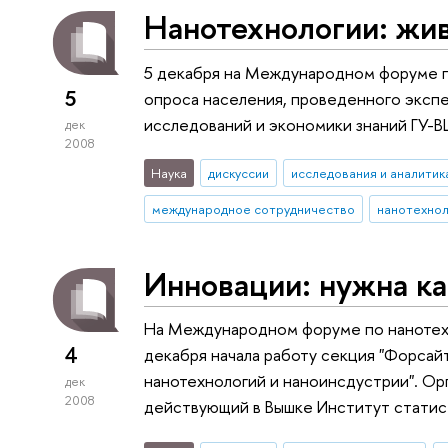
Нанотехнологии: жив
5 декабря на Международном форуме п
5
опроса населения, проведенного эксп
исследований и экономики знаний ГУ-
дек
2008
Наука
дискуссии
исследования и аналитик
международное сотрудничество
нанотехнол
Инновации: нужна к
На Международном форуме по нанотех
4
декабря начала работу секция "Форсай
нанотехнологий и наноинсдустрии". Ор
дек
2008
действующий в Вышке Институт статис