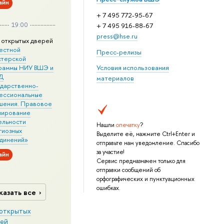
айн
+ 7 495 772-95-67
19:00
+ 7 495 916-88-67
press@hse.ru
 открытых дверей
естной
Пресс-релизы
стерской
раммы НИУ ВШЭ и
Условия использования
Д
материалов
ударственно-
ессиональные
шения. Правовое
лирование
ельности
Нашли
опечатку
?
гиозных
Выделите её, нажмите Ctrl+Enter и
динений»
отправьте нам уведомление. Спасибо
за участие!
айн
Сервис предназначен только для
отправки сообщений об
орфографических и пунктуационных
ошибках.
казать все
открытых
ей