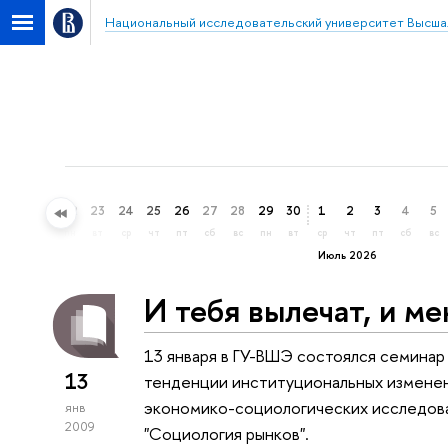
Национальный исследовательский университет Высша
20
21
22
23
24
25
26
27
28
29
30
1
2
3
4
5
сб
вс
пн
вт
ср
чт
пт
сб
вс
пн
вт
ср
чт
пт
сб
вс
Июль 2026
И тебя вылечат, и м
13 января в ГУ-ВШЭ состоялся семинар
13
тенденции институциональных изменен
экономико-социологических исследова
янв
2009
"Социология рынков".