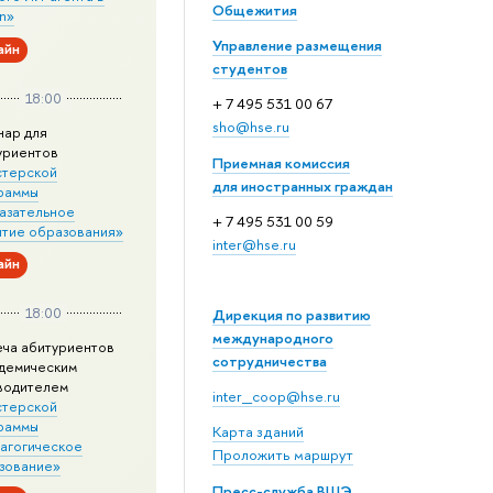
Общежития
n»
Управление размещения
айн
студентов
18:00
+ 7 495 531 00 67
sho@hse.ru
нар для
уриентов
Приемная комиссия
стерской
для иностранных граждан
раммы
азательное
+ 7 495 531 00 59
итие образования»
inter@hse.ru
айн
18:00
Дирекция по развитию
международного
еча абитуриентов
сотрудничества
адемическим
водителем
inter_coop@hse.ru
стерской
раммы
Карта зданий
агогическое
Проложить маршрут
зование»
Пресс-служба ВШЭ