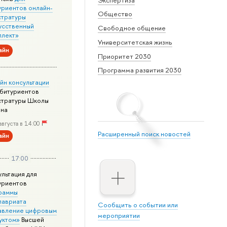
уриентов онлайн-
Общество
стратуры
усственный
Свободное общение
ллект»
Университетская жизнь
айн
Приоритет 2030
Программа развития 2030
йн консультации
абитуриентов
стратуры Школы
йна
августа в 14:00
Расширенный поиск новостей
айн
17:00
ультация для
уриентов
раммы
лавриата
Сообщить о событии или
авление цифровым
мероприятии
уктом»
Высшей