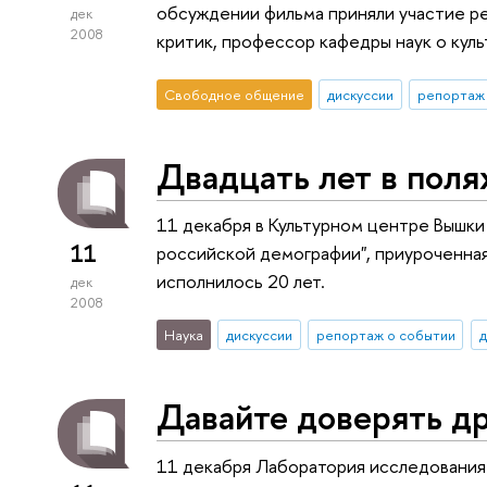
обсуждении фильма приняли участие ре
дек
2008
критик, профессор кафедры наук о кул
Свободное общение
дискуссии
репортаж 
Двадцать лет в пол
11 декабря в Культурном центре Вышк
11
российской демографии", приуроченна
исполнилось 20 лет.
дек
2008
Наука
дискуссии
репортаж о событии
Давайте доверять др
11 декабря Лаборатория исследования