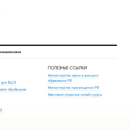
,
ениаминовна
ПОЛЕЗНЫЕ ССЫЛКИ
Министерство науки и высшего
образования РФ
й дом ВШЭ
Министерство просвещения РФ
азин «БукВышка»
Массовые открытые онлайн-курсы
ШЭ