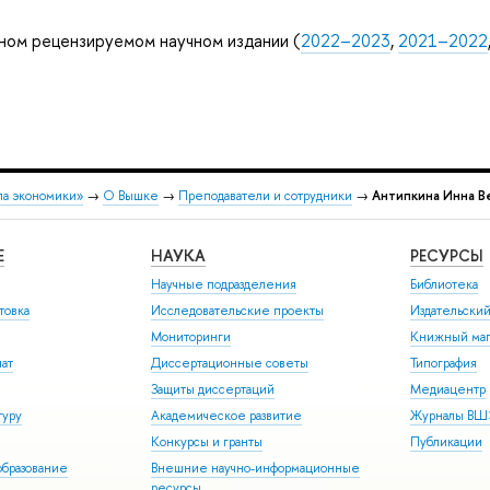
ном рецензируемом научном издании (
2022–2023
,
2021–2022
ла экономики»
→
О Вышке
→
Преподаватели и сотрудники
→
Антипкина Инна В
Е
НАУКА
РЕСУРСЫ
Научные подразделения
Библиотека
товка
Исследовательские проекты
Издательски
Мониторинги
Книжный маг
иат
Диссертационные советы
Типография
Защиты диссертаций
Медиацентр
туру
Академическое развитие
Журналы В
Конкурсы и гранты
Публикации
бразование
Внешние научно-информационные
ресурсы