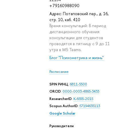
+79160988090
Адрес: Потаповский пер., д. 16,
стр. 10, каб. 410
Время консультаций: В период
дистанционного обучения
консультации для студентов
проводятся в пятницу с 9 до 11
утра в MS Teams.
Блог "Психометрика и жизнь"
Расписание
SPIN РИНЦ
:
6811-5500
ORCID
:
0000-0003-4865-3433
ResearcherID
:
K-6555-2015
Scopus AuthorID
:
57194635113
Google Scholar
Руководители