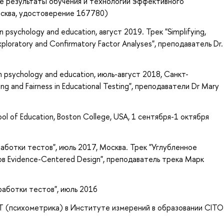
 результаты обучения и технологии эффективного
осква, удостоверение 167780)
n psychology and education, август 2019. Трек "Simplifying,
 Exploratory and Confirmatory Factor Analyses", преподаватель
Dr.
n psychology and education, июль-август 2018, Санкт-
ng and Fairness in Educational Testing", преподаватели Dr Mary
l of Education, Boston College, USA, 1 сентября-1 октября
работки тестов", июль 2017, Москва. Трек "Углубленное
в Evidence-Centered Design", преподаватель трека Марк
зработки тестов", июль 2016
T (психометрика) в Институте измерений в образовании CITO