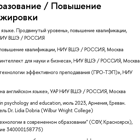
разование / Повышение
ажировки
 языке. Продвинутый уровень»
, повышение квалификации
,
я НИУ ВШЭ / РОССИЯ
 повышение квалификации
, НИУ ВШЭ / РОССИЯ, Москва
интеллект для науки и бизнеса»
, НИУ ВШЭ / РОССИЯ, Москва
 технологии эффективного преподавания (ПРО-ТЭП)»
, НИУ
на английском языке»
, УАР НИУ ВШЭ / РОССИЯ, Москва
in psychology and education, июль 2023, Армения, Ереван.
ель Dr. Lidia Dobria (Wilbur Wright College)
хнологии в современном образовании" (СФУ, Красноярск),
ение 340000158775)