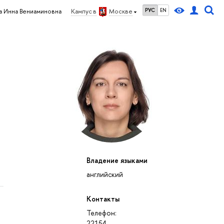
РУС
EN
а Инна Вениаминовна
Кампус в
Москве
Владение языками
английский
Контакты
Телефон:
22154