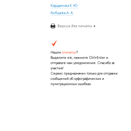
Карданова Е. Ю.
Кобцева А. А.
Версия для печати
Нашли
опечатку
?
Выделите её, нажмите Ctrl+Enter и
отправьте нам уведомление. Спасибо за
участие!
Сервис предназначен только для отправки
сообщений об орфографических и
пунктуационных ошибках.