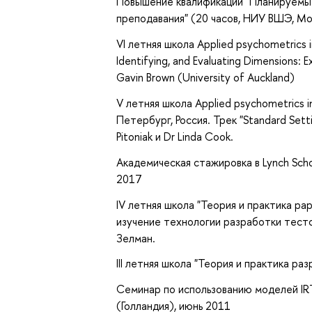
Повышение квалификации "Планируемые
преподавания" (20 часов, НИУ ВШЭ, М
VI летняя школа Applied psychometrics i
Identifying, and Evaluating Dimensions:
Gavin Brown (University of Auckland)
V летняя школа Applied psychometrics i
Петербург, Россия. Трек "Standard Setti
Pitoniak и Dr Linda Cook.
Академическая стажировка в Lynch Schoo
2017
IV летняя школа "Теория и практика ра
изучение технологии разработки тесто
Зелман.
III летняя школа "Теория и практика ра
Cеминар по использованию моделей IR
(Голландия), июнь 2011