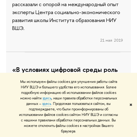
рассказали с опорой на международный опыт
эксперты Центра социально-экономического
развития школы Института образования НИУ
ВШЭ.
21 мая 2019
«В условиях цифровой среды роль
живого учителя только
Мы используем файлы cookies для улучшения работы сайта
возрастает»
НИУ ВШЭ и большего удобства его использования. Более
подробную информацию об использовании файлов cookies
Как цифровые технологии влияют на поведение
можно найти
здесь
, наши правила обработки персональных
данных –
здесь
. Продолжая пользоваться сайтом, вы
✖
и здоровье школьников? Какие возможности
подтверждаете, что были проинформированы об
«цифра» дает учителям и администраторам
использовании файлов cookies сайтом НИУ ВШЭ и согласны
с нашими правилами обработки персональных данных. Вы
школ? Эти и другие вопросы обсуждали
можете отключить файлы cookies в настройках Вашего
участники пленарного заседания «Благополучие
браузера.