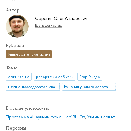
Автор
Серёгин Олег Андреевич
Все новости автора
Рубрики
Университетская жизнь
Темы
официально
репортаж о событии
Егор Гайдар
научно-исследовательская работа
Решения ученого совета НИУ ВШЭ
В статье упомянуты
Программа «Научный фонд НИУ ВШЭ»
,
Ученый совет
Персоны