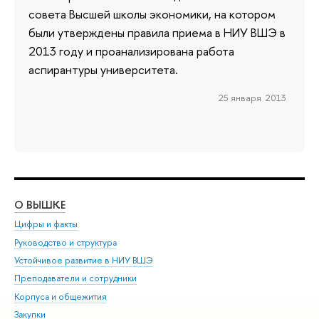
совета Высшей школы экономики, на котором
были утверждены правила приема в НИУ ВШЭ в
2013 году и проанализирована работа
аспирантуры университета.
25 января 2013
О ВЫШКЕ
ОБ
Цифры и факты
Ли
Руководство и структура
Дов
Устойчивое развитие в НИУ ВШЭ
Ол
Преподаватели и сотрудники
При
Корпуса и общежития
Вы
Закупки
При