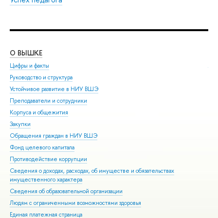
О ВЫШКЕ
ОБ
Цифры и факты
Ли
Руководство и структура
Дов
Устойчивое развитие в НИУ ВШЭ
Ол
Преподаватели и сотрудники
При
Корпуса и общежития
Вы
Закупки
При
Обращения граждан в НИУ ВШЭ
Асп
Фонд целевого капитала
Доп
Противодействие коррупции
Цен
Сведения о доходах, расходах, об имуществе и обязательствах
Биз
имущественного характера
Обр
Сведения об образовательной организации
Обр
Людям с ограниченными возможностями здоровья
Единая платежная страница