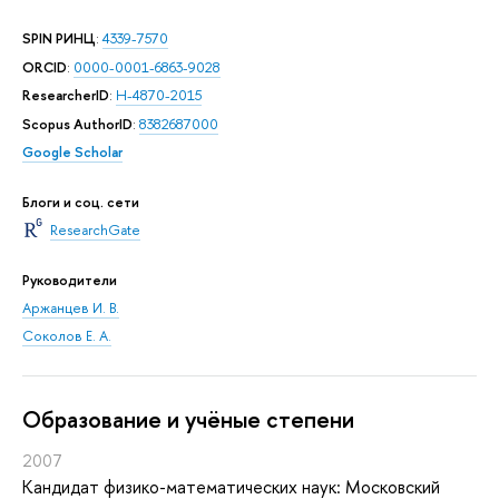
SPIN РИНЦ
:
4339-7570
ORCID
:
0000-0001-6863-9028
ResearcherID
:
H-4870-2015
Scopus AuthorID
:
8382687000
Google Scholar
Блоги и соц. сети
ResearchGate
Руководители
Аржанцев И. В.
Соколов Е. А.
Oбразование и учёные степени
2007
Кандидат физико-математических наук: Московский