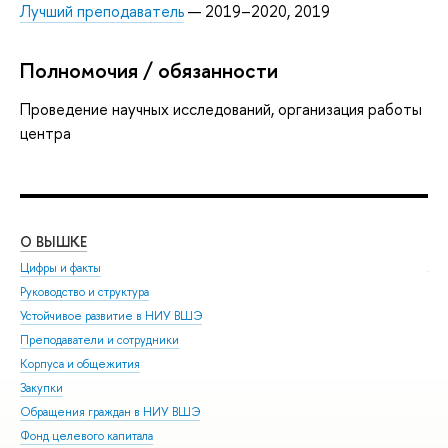
Лучший преподаватель
— 2019–2020, 2019
Полномочия / обязанности
Проведение научных исследований, организация работы
центра
О ВЫШКЕ
ОБ
Цифры и факты
Ли
Руководство и структура
Дов
Устойчивое развитие в НИУ ВШЭ
Ол
Преподаватели и сотрудники
При
Корпуса и общежития
Вы
Закупки
При
Обращения граждан в НИУ ВШЭ
Асп
Фонд целевого капитала
Доп