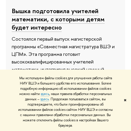
Вышка подготовила учителей
математики, с которыми детям
будет интересно
Состоялся первый выпуск магистерской
программы «Совместная магистратура ВШЭ и
ЦПМ». Эта программа готовит
высококвалифицированных учителей
математики, интегрируя высокий научный
потенциал факультета математики НИУ ВШЭ и
Мы используем файлы cookies для улучшения работы сайта
НИУ ВШЭ и большего удобства его использования. Более
практический опыт работы Центра
подробную информацию об использовании файлов cookies
педагогического мастерства в области
можно найти
здесь
, наши правила обработки персональных
школьного образования.
данных –
здесь
. Продолжая пользоваться сайтом, вы
✖
подтверждаете, что были проинформированы об
использовании файлов cookies сайтом НИУ ВШЭ и согласны
2 июля 2019
с нашими правилами обработки персональных данных. Вы
можете отключить файлы cookies в настройках Вашего
браузера.